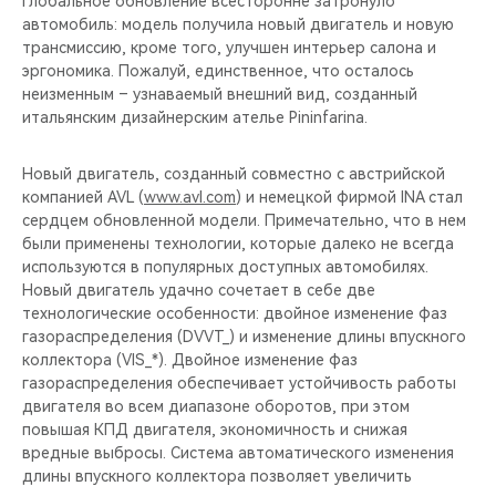
Глобальное обновление всесторонне затронуло
CHERY REMOTE
автомобиль: модель получила новый двигатель и новую
трансмиссию, кроме того, улучшен интерьер салона и
CHERY И СПОРТ
эргономика. Пожалуй, единственное, что осталось
неизменным – узнаваемый внешний вид, созданный
НАШИ МЕРОПРИЯТИЯ
итальянским дизайнерским ателье Pininfarina.
ВИДЕООБЗОРЫ
Новый двигатель, созданный совместно с австрийской
компанией AVL (
www.avl.com
) и немецкой фирмой INA стал
сердцем обновленной модели. Примечательно, что в нем
CHERY ДЛЯ ДЕТЕЙ
были применены технологии, которые далеко не всегда
используются в популярных доступных автомобилях.
Новый двигатель удачно сочетает в себе две
технологические особенности: двойное изменение фаз
газораспределения (DVVT_) и изменение длины впускного
коллектора (VIS_*). Двойное изменение фаз
газораспределения обеспечивает устойчивость работы
двигателя во всем диапазоне оборотов, при этом
повышая КПД двигателя, экономичность и снижая
вредные выбросы. Система автоматического изменения
длины впускного коллектора позволяет увеличить