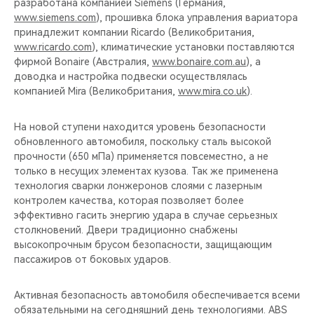
разработана компанией Siemens (Германия,
www.siemens.com
), прошивка блока управления вариатора
принадлежит компании Ricardo (Великобритания,
www.ricardo.com
), климатические установки поставляются
фирмой Bonaire (Австралия,
www.bonaire.com.au
), а
доводка и настройка подвески осуществлялась
компанией Mira (Великобритания,
www.mira.co.uk
).
На новой ступени находится уровень безопасности
обновленного автомобиля, поскольку сталь высокой
прочности (650 мПа) применяется повсеместно, а не
только в несущих элементах кузова. Так же применена
технология сварки лонжеронов слоями с лазерным
контролем качества, которая позволяет более
эффективно гасить энергию удара в случае серьезных
столкновений. Двери традиционно снабжены
высокопрочным брусом безопасности, защищающим
пассажиров от боковых ударов.
Активная безопасность автомобиля обеспечивается всеми
обязательными на сегодняшний день технологиями. ABS