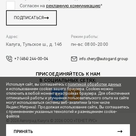
Согласен на
рекламную коммуникацию
*
ПОДПИСАТЬСЯ
Адрес:
Режим работы:
Калуга, Тульское ш., д. 14б
пн-вс: 08:00-20:00
+7 (484) 244-00-04
info.chery@autogard.group
ПРИСОЕДИНЯЙТЕСЬ К НАМ
В СОЦИАЛЬНЫХ СЕТЯХ:
Используя сайт, вы соглашаетесь с
политикой обработки данных
и использованием cookies вашего браузера. Cookies можно
отключить в любой момент в настройках браузера. Для обеспечения
оптимальной работы и улучшения пользовательского опыта на сайте
могут использоваться системы веб-аналитики (в том числе
СПЕЦПРЕДЛОЖЕНИЯ
Яндекс.Метрика). Продолжая использование сайта, Вы соглашаетесь
с применением указанных технологий и размещением cookie-
файлов.
© 2026 Автоград Калуга
© 2026 ООО «ТЕНЕТ РУС»
ЗАПИСЬ НА ТЕСТ-ДРАЙВ
ПРАВОВАЯ ИНФОРМАЦИЯ
КОНТАКТЫ
КЛИЕНТСКАЯ ПОДДЕРЖКА
ПРИНЯТЬ
Сделано в ПЕРКС
РАСЧЕТ КРЕДИТА