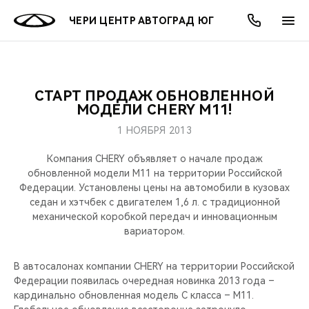
ЧЕРИ ЦЕНТР АВТОГРАД ЮГ
СТАРТ ПРОДАЖ ОБНОВЛЕННОЙ
ОНЛАЙН СЕРВИСЫ
ПОКУПАТЕЛЯМ
ВЛАДЕЛЬЦАМ
О КОМПАНИИ
МИР CHERY
МОДЕЛИ
АКЦИИ
МОДЕЛИ CHERY M11!
1 НОЯБРЯ 2013
ВЫБОР И ПОКУПКА
СЕРВИС
АКСЕССУАРЫ
ВЫГОДЫ И АКЦИИ
ВЫБОР И ПОКУПКА
О НАС
ВСЕ МОДЕЛИ
Компания CHERY объявляет о начале продаж
КРЕДИТ И СТРАХОВАНИЕ
ЗАПЧАСТИ И АКСЕССУАРЫ
О БРЕНДЕ
КРЕДИТ
МЫ В СОЦСЕТЯХ
обновленной модели M11 на территории Российской
КРОССОВЕРЫ
Федерации. Установлены цены на автомобили в кузовах
седан и хэтчбек с двигателем 1,6 л. с традиционной
ПОДДЕРЖКА
CHERY В СОЦСЕТЯХ
механической коробкой передач и инновационным
СЕДАНЫ
вариатором.
CHERY CONNECT
ЛЮДИ CHERY
НОВИНКИ
В автосалонах компании CHERY на территории Российской
БЛАГОТВОРИТЕЛЬНОСТЬ
Федерации появилась очередная новинка 2013 года –
кардинально обновленная модель C класса – М11.