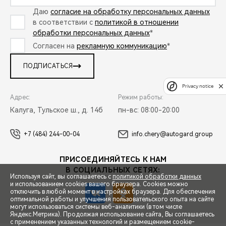
Даю
согласие на обработку персональных данных
в соответствии с
политикой в отношении
обработки персональных данных
*
Согласен на
рекламную коммуникацию
*
ПОДПИСАТЬСЯ
Privacy notice
Адрес:
Режим работы:
Калуга, Тульское ш., д. 14б
пн-вс: 08:00-20:00
+7 (484) 244-00-04
info.chery@autogard.group
ПРИСОЕДИНЯЙТЕСЬ К НАМ
В СОЦИАЛЬНЫХ СЕТЯХ:
Используя сайт, вы соглашаетесь с
политикой обработки данных
и использованием cookies вашего браузера. Cookies можно
отключить в любой момент в настройках браузера. Для обеспечения
оптимальной работы и улучшения пользовательского опыта на сайте
могут использоваться системы веб-аналитики (в том числе
СПЕЦПРЕДЛОЖЕНИЯ
Яндекс.Метрика). Продолжая использование сайта, Вы соглашаетесь
с применением указанных технологий и размещением cookie-