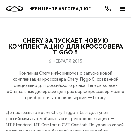
ЧЕРИ ЦЕНТР АВТОГРАД ЮГ
CHERY ЗАПУСКАЕТ НОВУЮ
ОНЛАЙН СЕРВИСЫ
ПОКУПАТЕЛЯМ
ВЛАДЕЛЬЦАМ
О КОМПАНИИ
МИР CHERY
МОДЕЛИ
АКЦИИ
КОМПЛЕКТАЦИЮ ДЛЯ КРОССОВЕРА
TIGGO 5
ВЫБОР И ПОКУПКА
СЕРВИС
АКСЕССУАРЫ
ВЫГОДЫ И АКЦИИ
ВЫБОР И ПОКУПКА
О НАС
ВСЕ МОДЕЛИ
6 ФЕВРАЛЯ 2015
КРЕДИТ И СТРАХОВАНИЕ
ЗАПЧАСТИ И АКСЕССУАРЫ
О БРЕНДЕ
КРЕДИТ
МЫ В СОЦСЕТЯХ
Компания Chery информирует о запуске новой
КРОССОВЕРЫ
комплектации кроссовера Chery Tiggo 5, созданной
специально для российского рынка. Теперь во всех
ПОДДЕРЖКА
CHERY В СОЦСЕТЯХ
официальных дилерских центрах марки кроссовер можно
СЕДАНЫ
приобрести в топовой версии — Luxury.
CHERY CONNECT
ЛЮДИ CHERY
НОВИНКИ
До настоящего время Chery Tiggo 5 был доступен
БЛАГОТВОРИТЕЛЬНОСТЬ
российским автомобилистам в трех комплектациях —
MT Standard, MT Comfort и CVT Comfort. По уровню своей