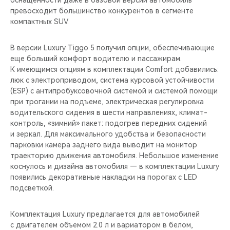
оснащенности даже в базовой версии автомобиль
CHERY REMOTE
превосходит большинство конкурентов в сегменте
компактных SUV.
CHERY И СПОРТ
В версии Luxury Tiggo 5 получил опции, обеспечивающие
НАШИ МЕРОПРИЯТИЯ
еще больший комфорт водителю и пассажирам.
К имеющимся опциям в комплектации Comfort добавились:
ВИДЕООБЗОРЫ
люк c электроприводом, система курсовой устойчивости
(ESP) с антипробуксовочной системой и системой помощи
при трогании на подъеме, электрическая регулировка
CHERY ДЛЯ ДЕТЕЙ
водительского сидения в шести направлениях, климат-
контроль, «зимний» пакет: подогрев передних сидений
и зеркал. Для максимального удобства и безопасности
парковки камера заднего вида выводит на монитор
траекторию движения автомобиля. Небольшое изменение
коснулось и дизайна автомобиля — в комплектации Luxury
появились декоративные накладки на порогах с LED
подсветкой.
Комплектация Luxury предлагается для автомобилей
с двигателем объемом 2.0 л и вариатором в белом,