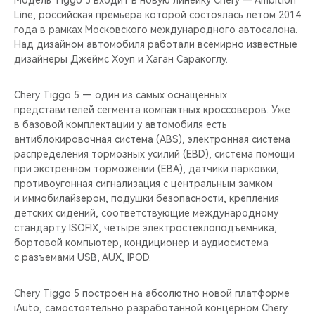
Модель Tiggo 5 входит в новую линейку Chery — Ambition
Line, российская премьера которой состоялась летом 2014
года в рамках Московского международного автосалона.
Над дизайном автомобиля работали всемирно известные
дизайнеры Джеймс Хоуп и Хаган Саракоглу.
Chery Tiggo 5 — один из самых оснащенных
представителей сегмента компактных кроссоверов. Уже
в базовой комплектации у автомобиля есть
антиблокировочная система (ABS), электронная система
распределения тормозных усилий (EBD), система помощи
при экстренном торможении (EBA), датчики парковки,
противоугонная сигнализация с центральным замком
и иммобилайзером, подушки безопасности, крепления
детских сидений, соответствующие международному
стандарту ISOFIX, четыре электростеклоподъемника,
бортовой компьютер, кондиционер и аудиосистема
с разъемами USB, AUX, IPOD.
Chery Tiggo 5 построен на абсолютно новой платформе
iAuto, самостоятельно разработанной концерном Chery.