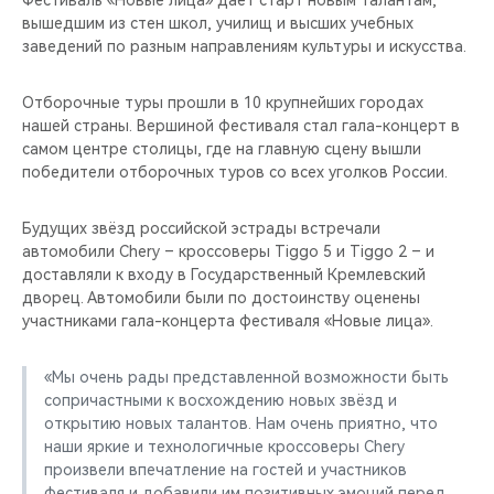
Фестиваль «Новые лица» дает старт новым талантам,
CHERY REMOTE
вышедшим из стен школ, училищ и высших учебных
заведений по разным направлениям культуры и искусства.
CHERY И СПОРТ
Отборочные туры прошли в 10 крупнейших городах
НАШИ МЕРОПРИЯТИЯ
нашей страны. Вершиной фестиваля стал гала-концерт в
самом центре столицы, где на главную сцену вышли
ВИДЕООБЗОРЫ
победители отборочных туров со всех уголков России.
CHERY ДЛЯ ДЕТЕЙ
Будущих звёзд российской эстрады встречали
автомобили Chery – кроссоверы Tiggo 5 и Tiggo 2 – и
доставляли к входу в Государственный Кремлевский
дворец. Автомобили были по достоинству оценены
участниками гала-концерта фестиваля «Новые лица».
«Мы очень рады представленной возможности быть
сопричастными к восхождению новых звёзд и
открытию новых талантов. Нам очень приятно, что
наши яркие и технологичные кроссоверы Chery
произвели впечатление на гостей и участников
фестиваля и добавили им позитивных эмоций перед