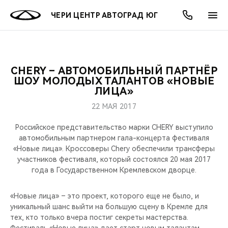
ЧЕРИ ЦЕНТР АВТОГРАД ЮГ
CHERY – АВТОМОБИЛЬНЫЙ ПАРТНЁР
ОНЛАЙН СЕРВИСЫ
ПОКУПАТЕЛЯМ
ВЛАДЕЛЬЦАМ
О КОМПАНИИ
МИР CHERY
МОДЕЛИ
АКЦИИ
ШОУ МОЛОДЫХ ТАЛАНТОВ «НОВЫЕ
ЛИЦА»
ВЫБОР И ПОКУПКА
СЕРВИС
АКСЕССУАРЫ
ВЫГОДЫ И АКЦИИ
ВЫБОР И ПОКУПКА
О НАС
ВСЕ МОДЕЛИ
22 МАЯ 2017
КРЕДИТ И СТРАХОВАНИЕ
ЗАПЧАСТИ И АКСЕССУАРЫ
О БРЕНДЕ
КРЕДИТ
МЫ В СОЦСЕТЯХ
Российское представительство марки CHERY выступило
КРОССОВЕРЫ
автомобильным партнером гала-концерта фестиваля
«Новые лица». Кроссоверы Chery обеспечили трансферы
ПОДДЕРЖКА
CHERY В СОЦСЕТЯХ
участников фестиваля, который состоялся 20 мая 2017
СЕДАНЫ
года в Государственном Кремлевском дворце.
CHERY CONNECT
ЛЮДИ CHERY
НОВИНКИ
«Новые лица» – это проект, которого еще не было, и
БЛАГОТВОРИТЕЛЬНОСТЬ
уникальный шанс выйти на большую сцену в Кремле для
тех, кто только вчера постиг секреты мастерства.