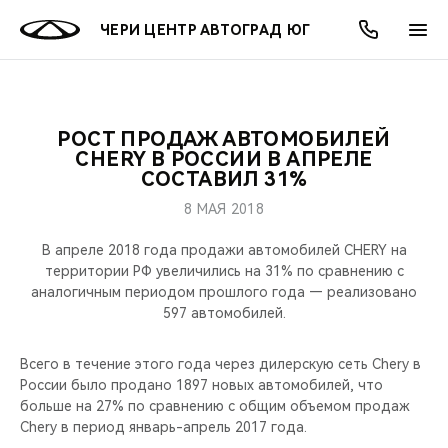
ЧЕРИ ЦЕНТР АВТОГРАД ЮГ
РОСТ ПРОДАЖ АВТОМОБИЛЕЙ
ОНЛАЙН СЕРВИСЫ
ПОКУПАТЕЛЯМ
ВЛАДЕЛЬЦАМ
О КОМПАНИИ
МИР CHERY
МОДЕЛИ
АКЦИИ
CHERY В РОССИИ В АПРЕЛЕ
СОСТАВИЛ 31%
ВЫБОР И ПОКУПКА
СЕРВИС
АКСЕССУАРЫ
ВЫГОДЫ И АКЦИИ
ВЫБОР И ПОКУПКА
О НАС
ВСЕ МОДЕЛИ
8 МАЯ 2018
КРЕДИТ И СТРАХОВАНИЕ
ЗАПЧАСТИ И АКСЕССУАРЫ
О БРЕНДЕ
КРЕДИТ
МЫ В СОЦСЕТЯХ
В апреле 2018 года продажи автомобилей CHERY на
КРОССОВЕРЫ
территории РФ увеличились на 31% по сравнению с
аналогичным периодом прошлого года — реализовано
ПОДДЕРЖКА
CHERY В СОЦСЕТЯХ
597 автомобилей.
СЕДАНЫ
CHERY CONNECT
ЛЮДИ CHERY
Всего в течение этого года через дилерскую сеть Chery в
НОВИНКИ
России было продано 1897 новых автомобилей, что
БЛАГОТВОРИТЕЛЬНОСТЬ
больше на 27% по сравнению с общим объемом продаж
Chery в период январь-апрель 2017 года.