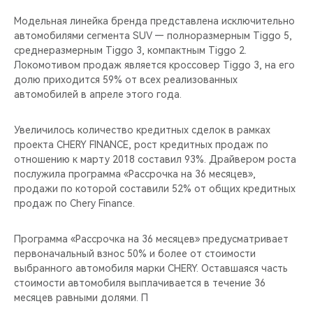
CHERY REMOTE
Модельная линейка бренда представлена исключительно
автомобилями сегмента SUV — полноразмерным Tiggo 5,
CHERY И СПОРТ
среднеразмерным Tiggo 3, компактным Tiggo 2.
Локомотивом продаж является кроссовер Tiggo 3, на его
НАШИ МЕРОПРИЯТИЯ
долю приходится 59% от всех реализованных
автомобилей в апреле этого года.
ВИДЕООБЗОРЫ
Увеличилось количество кредитных сделок в рамках
CHERY ДЛЯ ДЕТЕЙ
проекта CHERY FINANCE, рост кредитных продаж по
отношению к марту 2018 составил 93%. Драйвером роста
послужила программа «Рассрочка на 36 месяцев»,
продажи по которой составили 52% от общих кредитных
продаж по Chery Finance.
Программа «Рассрочка на 36 месяцев» предусматривает
первоначальный взнос 50% и более от стоимости
выбранного автомобиля марки CHERY. Оставшаяся часть
стоимости автомобиля выплачивается в течение 36
месяцев равными долями. П