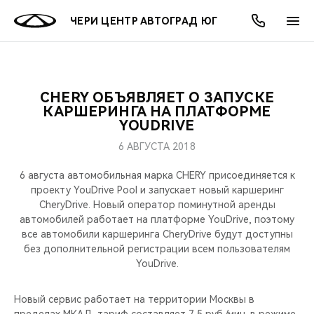
ЧЕРИ ЦЕНТР АВТОГРАД ЮГ
CHERY ОБЪЯВЛЯЕТ О ЗАПУСКЕ
ОНЛАЙН СЕРВИСЫ
ПОКУПАТЕЛЯМ
ВЛАДЕЛЬЦАМ
О КОМПАНИИ
МИР CHERY
МОДЕЛИ
АКЦИИ
КАРШЕРИНГА НА ПЛАТФОРМЕ
YOUDRIVE
ВЫБОР И ПОКУПКА
СЕРВИС
АКСЕССУАРЫ
ВЫГОДЫ И АКЦИИ
ВЫБОР И ПОКУПКА
О НАС
ВСЕ МОДЕЛИ
6 АВГУСТА 2018
КРЕДИТ И СТРАХОВАНИЕ
ЗАПЧАСТИ И АКСЕССУАРЫ
О БРЕНДЕ
КРЕДИТ
МЫ В СОЦСЕТЯХ
6 августа автомобильная марка CHERY присоединяется к
КРОССОВЕРЫ
проекту YouDrive Pool и запускает новый каршеринг
CheryDrive. Новый оператор поминутной аренды
ПОДДЕРЖКА
CHERY В СОЦСЕТЯХ
автомобилей работает на платформе YouDrive, поэтому
СЕДАНЫ
все автомобили каршеринга CheryDrive будут доступны
CHERY CONNECT
ЛЮДИ CHERY
без дополнительной регистрации всем пользователям
YouDrive.
НОВИНКИ
БЛАГОТВОРИТЕЛЬНОСТЬ
Новый сервис работает на территории Москвы в