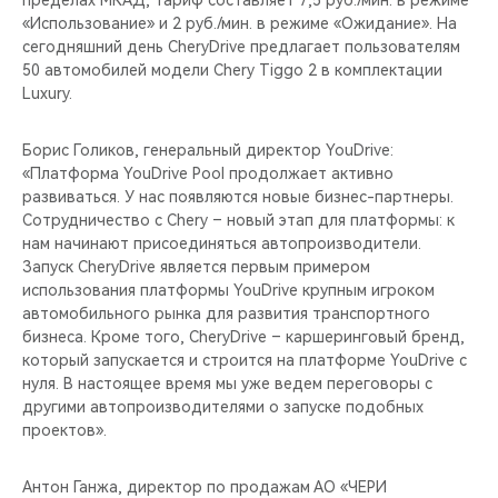
пределах МКАД, тариф составляет 7,5 руб./мин. в режиме
CHERY REMOTE
«Использование» и 2 руб./мин. в режиме «Ожидание». На
сегодняшний день CheryDrive предлагает пользователям
CHERY И СПОРТ
50 автомобилей модели Chery Tiggo 2 в комплектации
Luxury.
НАШИ МЕРОПРИЯТИЯ
Борис Голиков, генеральный директор YouDrive:
ВИДЕООБЗОРЫ
«Платформа YouDrive Pool продолжает активно
развиваться. У нас появляются новые бизнес-партнеры.
Сотрудничество с Chery – новый этап для платформы: к
CHERY ДЛЯ ДЕТЕЙ
нам начинают присоединяться автопроизводители.
Запуск CheryDrive является первым примером
использования платформы YouDrive крупным игроком
автомобильного рынка для развития транспортного
бизнеса. Кроме того, CheryDrive – каршеринговый бренд,
который запускается и строится на платформе YouDrive с
нуля. В настоящее время мы уже ведем переговоры с
другими автопроизводителями о запуске подобных
проектов».
Антон Ганжа, директор по продажам АО «ЧЕРИ