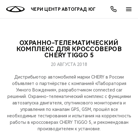
ЧЕРИ ЦЕНТР АВТОГРАД ЮГ
ОХРАННО-ТЕЛЕМАТИЧЕСКИЙ
ОНЛАЙН СЕРВИСЫ
ПОКУПАТЕЛЯМ
ВЛАДЕЛЬЦАМ
О КОМПАНИИ
МИР CHERY
МОДЕЛИ
АКЦИИ
КОМПЛЕКС ДЛЯ КРОССОВЕРОВ
CHERY TIGGO 5
ВЫБОР И ПОКУПКА
СЕРВИС
АКСЕССУАРЫ
ВЫГОДЫ И АКЦИИ
ВЫБОР И ПОКУПКА
О НАС
ВСЕ МОДЕЛИ
20 АВГУСТА 2018
КРЕДИТ И СТРАХОВАНИЕ
ЗАПЧАСТИ И АКСЕССУАРЫ
О БРЕНДЕ
КРЕДИТ
МЫ В СОЦСЕТЯХ
Дистрибьютор автомобилей марки CHERY в России
КРОССОВЕРЫ
объявляет о партнёрстве c компанией «Лаборатория
Умного Вождения», разработчиком connected car
ПОДДЕРЖКА
CHERY В СОЦСЕТЯХ
решений. Охранно-телематический комплекс с функциями
СЕДАНЫ
автозапуска двигателя, спутникового мониторинга и
CHERY CONNECT
ЛЮДИ CHERY
управления по каналам GPS, GSM, прошёл все
необходимые тестирования и испытания на корректность
НОВИНКИ
работы в кроссоверах CHERY TIGGO 5, и рекомендован
БЛАГОТВОРИТЕЛЬНОСТЬ
производителем к установке.