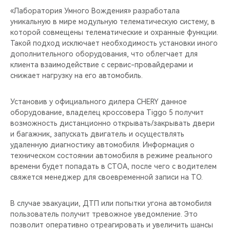
CHERY REMOTE
«Лаборатория Умного Вождения» разработала
уникальную в мире модульную телематическую систему, в
CHERY И СПОРТ
которой совмещены телематические и охранные функции.
Такой подход исключает необходимость установки иного
НАШИ МЕРОПРИЯТИЯ
дополнительного оборудования, что облегчает для
клиента взаимодействие с сервис-провайдерами и
снижает нагрузку на его автомобиль.
ВИДЕООБЗОРЫ
Установив у официального дилера CHERY данное
CHERY ДЛЯ ДЕТЕЙ
оборудование, владелец кроссовера Tiggo 5 получит
возможность дистанционно открывать/закрывать двери
и багажник, запускать двигатель и осуществлять
удаленную диагностику автомобиля. Информация о
техническом состоянии автомобиля в режиме реального
времени будет попадать в СТОА, после чего с водителем
свяжется менеджер для своевременной записи на ТО.
В случае эвакуации, ДТП или попытки угона автомобиля
пользователь получит тревожное уведомление. Это
позволит оперативно отреагировать и увеличить шансы