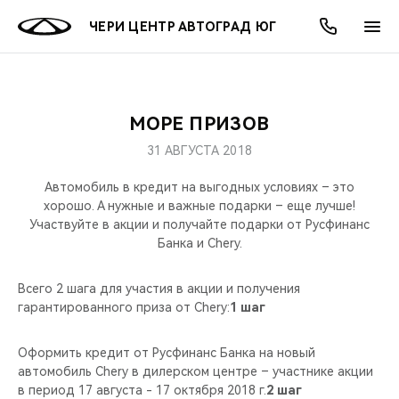
ЧЕРИ ЦЕНТР АВТОГРАД ЮГ
МОРЕ ПРИЗОВ
ОНЛАЙН СЕРВИСЫ
ПОКУПАТЕЛЯМ
ВЛАДЕЛЬЦАМ
О КОМПАНИИ
МИР CHERY
МОДЕЛИ
АКЦИИ
31 АВГУСТА 2018
ВЫБОР И ПОКУПКА
СЕРВИС
АКСЕССУАРЫ
ВЫГОДЫ И АКЦИИ
ВЫБОР И ПОКУПКА
О НАС
ВСЕ МОДЕЛИ
Автомобиль в кредит на выгодных условиях – это
хорошо. А нужные и важные подарки – еще лучше!
КРЕДИТ И СТРАХОВАНИЕ
ЗАПЧАСТИ И АКСЕССУАРЫ
О БРЕНДЕ
КРЕДИТ
МЫ В СОЦСЕТЯХ
Участвуйте в акции и получайте подарки от Русфинанс
КРОССОВЕРЫ
Банка и Chery.
ПОДДЕРЖКА
CHERY В СОЦСЕТЯХ
СЕДАНЫ
Всего 2 шага для участия в акции и получения
гарантированного приза от Chery:
1 шаг
CHERY CONNECT
ЛЮДИ CHERY
НОВИНКИ
Оформить кредит от Русфинанс Банка на новый
БЛАГОТВОРИТЕЛЬНОСТЬ
автомобиль Chery в дилерском центре – участнике акции
в период 17 августа - 17 октября 2018 г.
2 шаг