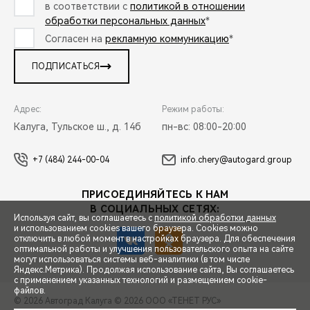
в соответствии с
политикой в отношении
обработки персональных данных
*
Согласен на
рекламную коммуникацию
*
ПОДПИСАТЬСЯ
Адрес:
Режим работы:
Калуга, Тульское ш., д. 14б
пн-вс: 08:00-20:00
+7 (484) 244-00-04
info.chery@autogard.group
ПРИСОЕДИНЯЙТЕСЬ К НАМ
В СОЦИАЛЬНЫХ СЕТЯХ:
Используя сайт, вы соглашаетесь с
политикой обработки данных
и использованием cookies вашего браузера. Cookies можно
отключить в любой момент в настройках браузера. Для обеспечения
оптимальной работы и улучшения пользовательского опыта на сайте
могут использоваться системы веб-аналитики (в том числе
СПЕЦПРЕДЛОЖЕНИЯ
Яндекс.Метрика). Продолжая использование сайта, Вы соглашаетесь
с применением указанных технологий и размещением cookie-
файлов.
© 2026 Автоград Калуга
© 2026 ООО «ТЕНЕТ РУС»
ЗАПИСЬ НА ТЕСТ-ДРАЙВ