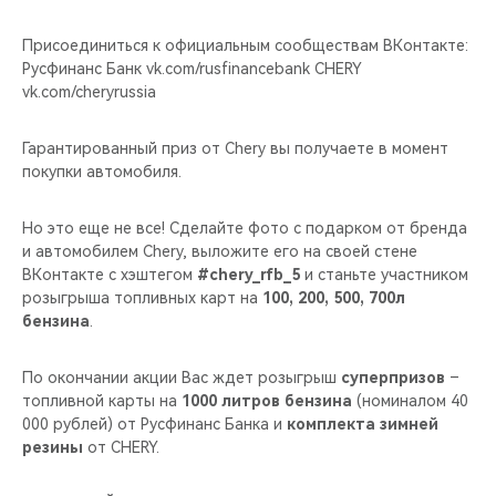
CHERY REMOTE
Присоединиться к официальным сообществам ВКонтакте:
CHERY И СПОРТ
Русфинанс Банк vk.com/rusfinancebank CHERY
vk.com/cheryrussia
НАШИ МЕРОПРИЯТИЯ
Гарантированный приз от Chery вы получаете в момент
покупки автомобиля.
ВИДЕООБЗОРЫ
Но это еще не все! Сделайте фото с подарком от бренда
CHERY ДЛЯ ДЕТЕЙ
и автомобилем Chery, выложите его на своей стене
ВКонтакте с хэштегом
#chery_rfb_5
и станьте участником
розыгрыша топливных карт на
100, 200, 500, 700л
бензина
.
По окончании акции Вас ждет розыгрыш
суперпризов
–
топливной карты на
1000 литров бензина
(номиналом 40
000 рублей) от Русфинанс Банка и
комплекта зимней
резины
от CHERY.