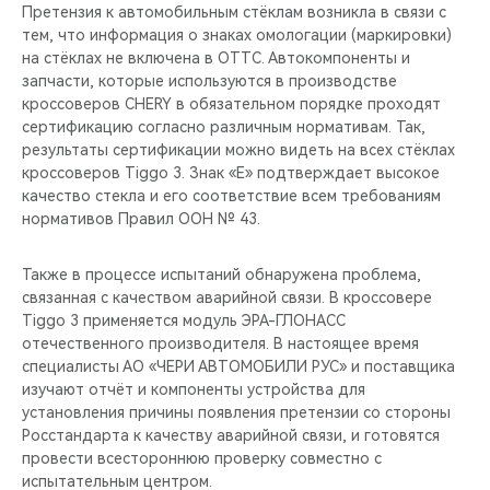
CHERY REMOTE
Претензия к автомобильным стёклам возникла в связи с
тем, что информация о знаках омологации (маркировки)
на стёклах не включена в ОТТС. Автокомпоненты и
CHERY И СПОРТ
запчасти, которые используются в производстве
кроссоверов CHERY в обязательном порядке проходят
НАШИ МЕРОПРИЯТИЯ
сертификацию согласно различным нормативам. Так,
результаты сертификации можно видеть на всех стёклах
ВИДЕООБЗОРЫ
кроссоверов Tiggo 3. Знак «E» подтверждает высокое
качество стекла и его соответствие всем требованиям
нормативов Правил ООН № 43.
CHERY ДЛЯ ДЕТЕЙ
Также в процессе испытаний обнаружена проблема,
связанная с качеством аварийной связи. В кроссовере
Tiggo 3 применяется модуль ЭРА-ГЛОНАСС
отечественного производителя. В настоящее время
специалисты АО «ЧЕРИ АВТОМОБИЛИ РУС» и поставщика
изучают отчёт и компоненты устройства для
установления причины появления претензии со стороны
Росстандарта к качеству аварийной связи, и готовятся
провести всестороннюю проверку совместно с
испытательным центром.