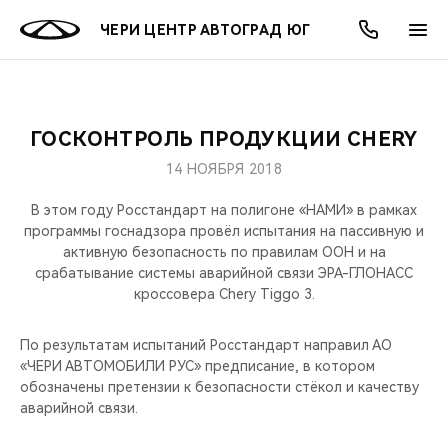
ЧЕРИ ЦЕНТР АВТОГРАД ЮГ
ГОСКОНТРОЛЬ ПРОДУКЦИИ CHERY
ОНЛАЙН СЕРВИСЫ
ПОКУПАТЕЛЯМ
ВЛАДЕЛЬЦАМ
О КОМПАНИИ
МИР CHERY
МОДЕЛИ
АКЦИИ
14 НОЯБРЯ 2018
ВЫБОР И ПОКУПКА
СЕРВИС
АКСЕССУАРЫ
ВЫГОДЫ И АКЦИИ
ВЫБОР И ПОКУПКА
О НАС
ВСЕ МОДЕЛИ
В этом году Росстандарт на полигоне «НАМИ» в рамках
программы госнадзора провёл испытания на пассивную и
КРЕДИТ И СТРАХОВАНИЕ
ЗАПЧАСТИ И АКСЕССУАРЫ
О БРЕНДЕ
КРЕДИТ
МЫ В СОЦСЕТЯХ
активную безопасность по правилам ООН и на
КРОССОВЕРЫ
срабатывание системы аварийной связи ЭРА-ГЛОНАСС
кроссовера Chery Tiggo 3.
ПОДДЕРЖКА
CHERY В СОЦСЕТЯХ
СЕДАНЫ
По результатам испытаний Росстандарт направил АО
CHERY CONNECT
ЛЮДИ CHERY
«ЧЕРИ АВТОМОБИЛИ РУС» предписание, в котором
НОВИНКИ
обозначены претензии к безопасности стёкол и качеству
БЛАГОТВОРИТЕЛЬНОСТЬ
аварийной связи.