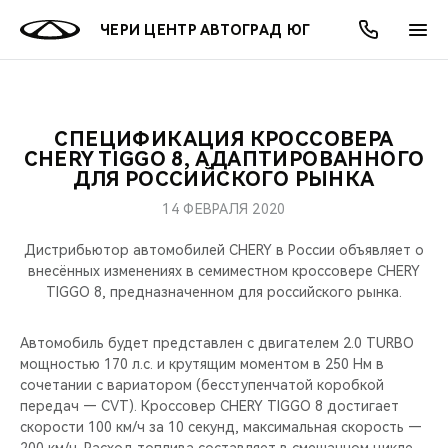
ЧЕРИ ЦЕНТР АВТОГРАД ЮГ
СПЕЦИФИКАЦИЯ КРОССОВЕРА
ОНЛАЙН СЕРВИСЫ
ПОКУПАТЕЛЯМ
ВЛАДЕЛЬЦАМ
О КОМПАНИИ
МИР CHERY
МОДЕЛИ
АКЦИИ
CHERY TIGGO 8, АДАПТИРОВАННОГО
ДЛЯ РОССИЙСКОГО РЫНКА
ВЫБОР И ПОКУПКА
СЕРВИС
АКСЕССУАРЫ
ВЫГОДЫ И АКЦИИ
ВЫБОР И ПОКУПКА
О НАС
ВСЕ МОДЕЛИ
14 ФЕВРАЛЯ 2020
КРЕДИТ И СТРАХОВАНИЕ
ЗАПЧАСТИ И АКСЕССУАРЫ
О БРЕНДЕ
КРЕДИТ
МЫ В СОЦСЕТЯХ
Дистрибьютор автомобилей CHERY в России объявляет о
КРОССОВЕРЫ
внесённых изменениях в семиместном кроссовере CHERY
TIGGO 8, предназначенном для российского рынка.
ПОДДЕРЖКА
CHERY В СОЦСЕТЯХ
СЕДАНЫ
Автомобиль будет представлен с двигателем 2.0 TURBO
CHERY CONNECT
ЛЮДИ CHERY
мощностью 170 л.c. и крутящим моментом в 250 Нм в
НОВИНКИ
сочетании с вариатором (бесступенчатой коробкой
БЛАГОТВОРИТЕЛЬНОСТЬ
передач — CVT). Кроссовер CHERY TIGGO 8 достигает
скорости 100 км/ч за 10 секунд, максимальная скорость —