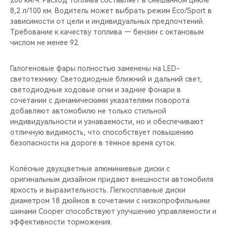
200 км/ч. Расход топлива составляет в смешанном цикле
CHERY REMOTE
8,2 л/100 км. Водитель может выбрать режим Eco/Sport в
зависимости от цели и индивидуальных предпочтений.
CHERY И СПОРТ
Требование к качеству топлива — бензин с октановым
числом не менее 92.
НАШИ МЕРОПРИЯТИЯ
Галогеновые фары полностью заменены на LED-
ВИДЕООБЗОРЫ
светотехнику. Светодиодные ближний и дальний свет,
светодиодные ходовые огни и задние фонари в
сочетании с динамическими указателями поворота
CHERY ДЛЯ ДЕТЕЙ
добавляют автомобилю не только стильной
индивидуальности и узнаваемости, но и обеспечивают
отличную видимость, что способствует повышению
безопасности на дороге в тёмное время суток.
Колёсные двухцветные алюминиевые диски с
оригинальным дизайном придают внешности автомобиля
яркость и выразительность. Легкосплавные диски
диаметром 18 дюймов в сочетании с низкопрофильными
шинами Cooper способствуют улучшению управляемости и
эффективности торможения.