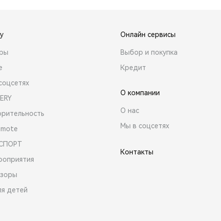
y
Онлайн сервисы
ары
Выбор и покупка
е
Кредит
соцсетях
О компании
ERY
О нас
орительность
Мы в соцсетях
emote
 СПОРТ
Контакты
роприятия
зоры
ля детей