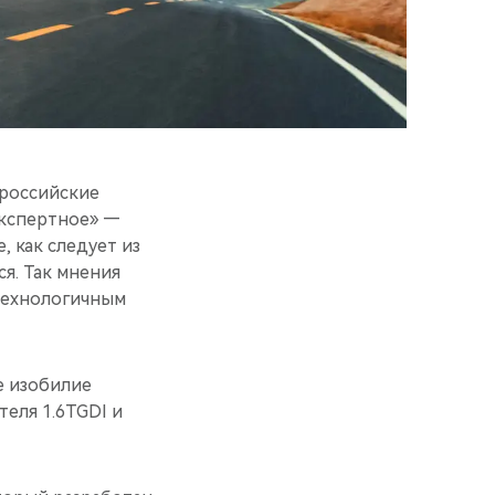
 российские
Экспертное» —
 как следует из
ся. Так мнения
 технологичным
е изобилие
еля 1.6TGDI и