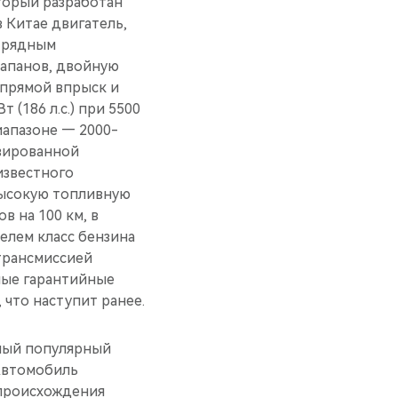
торый разработан
 Китае двигатель,
и рядным
лапанов, двойную
 прямой впрыск и
 (186 л.с.) при 5500
иапазоне — 2000-
изированной
известного
высокую топливную
 на 100 км, в
елем класс бензина
 трансмиссией
ные гарантийные
, что наступит ранее.
амый популярный
«Автомобиль
 происхождения