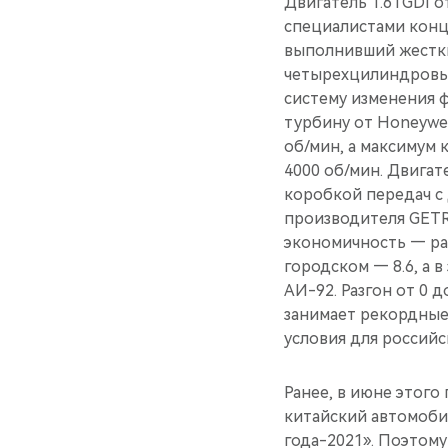
Двигатель 1.6TGDI 
специалистами конц
выполнивший жестки
четырехцилиндровым
систему изменения ф
турбину от Honeywell
об/мин, а максимум
4000 об/мин. Двига
коробкой передач с
производителя GETR
экономичность — рас
городском — 8.6, а 
АИ-92. Разгон от 0 
занимает рекордные 
условия для российск
Ранее, в июне этого
китайский автомоби
года-2021». Поэтом