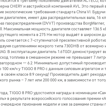
относится к третьему поколению двигателей ACTECO, ко
ерна CHERY и австрийской компанией AVL. Это первый в
е экологические требования стандарта China VI. Будуч
 двигателем, имеет два распределительных вала, 16 к
аз газораспределения (DVVT) производства BorgWarner,
. Максимальная мощность двигателя составляет 136.5 кВт
 крутящего момента в 275 Нм мотор выдаёт в широком д
тель сочетается с 7-ступенчатой преселективной робот
 двумя сцеплениями мокрого типа 730DHB от всемирно 
AG. В эксплуатации двигатель 1.6TGDI демонстрирует 
ход топлива в смешанном режиме не превышает 7 литров
в загородном — 6.2. Минимально допустимый производит
до 100 км/ч у TIGGO 8 PRO c данным силовым агрегатом и
в своём классе 8.9 секунд! Производитель даёт рекорд
ого рынка – 7 лет или 200 000 км, в зависимости от того
 года, TIGGO 8 PRO удостоился награды в номинации «С
ль» в результате всероссийского голосования премии 
у очередное признание модели и уже за рамками страны