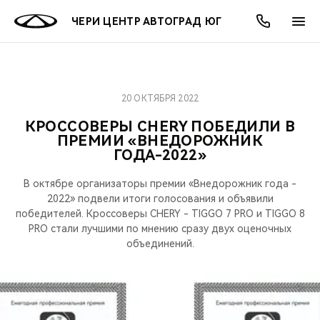
ЧЕРИ ЦЕНТР АВТОГРАД ЮГ
20 ОКТЯБРЯ 2022
ОНЛАЙН СЕРВИСЫ
ПОКУПАТЕЛЯМ
ВЛАДЕЛЬЦАМ
О КОМПАНИИ
МИР CHERY
МОДЕЛИ
АКЦИИ
КРОССОВЕРЫ CHERY ПОБЕДИЛИ В
ПРЕМИИ «ВНЕДОРОЖНИК
ВЫБОР И ПОКУПКА
СЕРВИС
АКСЕССУАРЫ
ВЫГОДЫ И АКЦИИ
ВЫБОР И ПОКУПКА
О НАС
ВСЕ МОДЕЛИ
ГОДА-2022»
КРЕДИТ И СТРАХОВАНИЕ
ЗАПЧАСТИ И АКСЕССУАРЫ
О БРЕНДЕ
КРЕДИТ
МЫ В СОЦСЕТЯХ
В октябре организаторы премии «Внедорожник года -
КРОССОВЕРЫ
2022» подвели итоги голосования и объявили
ПОДДЕРЖКА
CHERY В СОЦСЕТЯХ
победителей. Кроссоверы CHERY - TIGGO 7 PRO и TIGGO 8
PRO стали лучшими по мнению сразу двух оценочных
СЕДАНЫ
объединений.
CHERY CONNECT
ЛЮДИ CHERY
НОВИНКИ
БЛАГОТВОРИТЕЛЬНОСТЬ