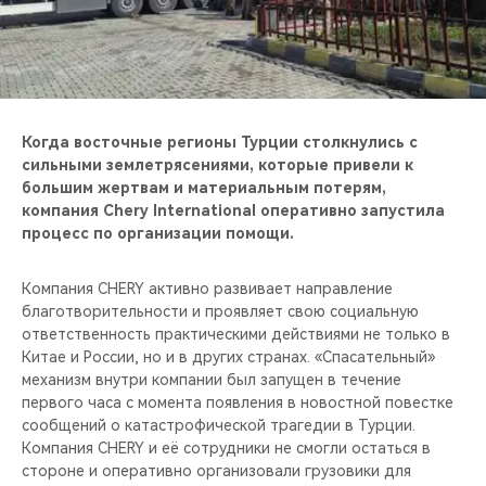
CHERY REMOTE
CHERY И СПОРТ
НАШИ МЕРОПРИЯТИЯ
Когда восточные регионы Турции столкнулись с
сильными землетрясениями, которые привели к
ВИДЕООБЗОРЫ
большим жертвам и материальным потерям,
компания Chery International оперативно запустила
CHERY ДЛЯ ДЕТЕЙ
процесс по организации помощи.
Компания CHERY активно развивает направление
благотворительности и проявляет свою социальную
ответственность практическими действиями не только в
Китае и России, но и в других странах. «Спасательный»
механизм внутри компании был запущен в течение
первого часа с момента появления в новостной повестке
сообщений о катастрофической трагедии в Турции.
Компания CHERY и её сотрудники не смогли остаться в
стороне и оперативно организовали грузовики для