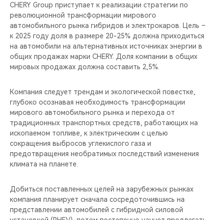
CHERY REMOTE
CHERY Group приступает к реализации стратегии по
революционной трансформации мирового
автомобильного рынка гибридов и электрокаров. Цель –
CHERY И СПОРТ
к 2025 году доля в размере 20-25% должна приходиться
на автомобили на альтернативных источниках энергии в
НАШИ МЕРОПРИЯТИЯ
общих продажах марки CHERY. Доля компании в общих
мировых продажах должна составить 2,5%.
ВИДЕООБЗОРЫ
Компания следует трендам и экологической повестке,
CHERY ДЛЯ ДЕТЕЙ
глубоко осознавая необходимость трансформации
мирового автомобильного рынка и перехода от
традиционных транспортных средств, работающих на
ископаемом топливе, к электрическим с целью
сокращения выбросов углекислого газа и
предотвращения необратимых последствий изменения
климата на планете.
Добиться поставленных целей на зарубежных рынках
компания планирует сначала сосредоточившись на
представлении автомобилей c гибридной силовой
установкой (PHEV), потом постепенно начнет предлагать