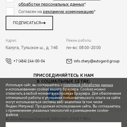
обработки персональных данных
*
Согласен на
рекламную коммуникацию
*
ПОДПИСАТЬСЯ
Адрес:
Режим работы:
Калуга, Тульское ш., д. 14б
пн-вс: 08:00-20:00
+7 (484) 244-00-04
info.chery@autogard.group
ПРИСОЕДИНЯЙТЕСЬ К НАМ
В СОЦИАЛЬНЫХ СЕТЯХ:
Используя сайт, вы соглашаетесь с
политикой обработки данных
и использованием cookies вашего браузера. Cookies можно
отключить в любой момент в настройках браузера. Для обеспечения
оптимальной работы и улучшения пользовательского опыта на сайте
могут использоваться системы веб-аналитики (в том числе
СПЕЦПРЕДЛОЖЕНИЯ
Яндекс.Метрика). Продолжая использование сайта, Вы соглашаетесь
с применением указанных технологий и размещением cookie-
файлов.
© 2026 Автоград Калуга
© 2026 ООО «ТЕНЕТ РУС»
ЗАПИСЬ НА ТЕСТ-ДРАЙВ
ПРАВОВАЯ ИНФОРМАЦИЯ
КОНТАКТЫ
КЛИЕНТСКАЯ ПОДДЕРЖКА