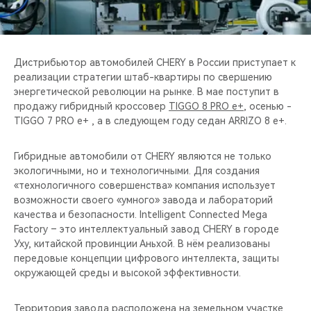
CHERY REMOTE
CHERY И СПОРТ
Дистрибьютор автомобилей CHERY в России приступает к
НАШИ МЕРОПРИЯТИЯ
реализации стратегии штаб-квартиры по свершению
энергетической революции на рынке. В мае поступит в
продажу гибридный кроссовер
TIGGO 8 PRO e+
, осенью -
ВИДЕООБЗОРЫ
TIGGO 7 PRO e+ , а в следующем году седан ARRIZO 8 e+.
CHERY ДЛЯ ДЕТЕЙ
Гибридные автомобили от CHERY являются не только
экологичными, но и технологичными. Для создания
«технологичного совершенства» компания использует
возможности своего «умного» завода и лабораторий
качества и безопасности. Intelligent Connected Mega
Factory – это интеллектуальный завод CHERY в городе
Уху, китайской провинции Аньхой. В нём реализованы
передовые концепции цифрового интеллекта, защиты
окружающей среды и высокой эффективности.
Территория завода расположена на земельном участке