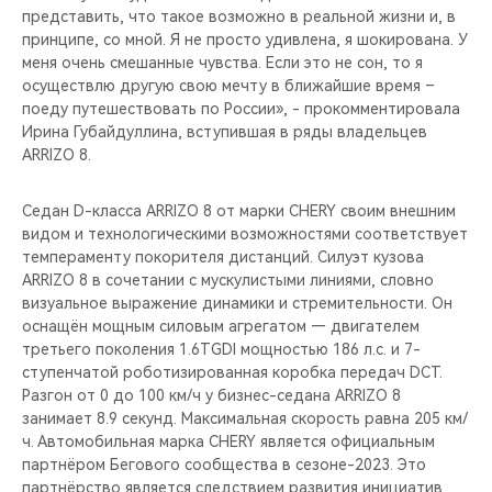
представить, что такое возможно в реальной жизни и, в
принципе, со мной. Я не просто удивлена, я шокирована. У
меня очень смешанные чувства. Если это не сон, то я
осуществлю другую свою мечту в ближайшие время –
поеду путешествовать по России», - прокомментировала
Ирина Губайдуллина, вступившая в ряды владельцев
ARRIZO 8.
Седан D-класса ARRIZO 8 от марки CHERY своим внешним
видом и технологическими возможностями соответствует
темпераменту покорителя дистанций. Силуэт кузова
ARRIZO 8 в сочетании с мускулистыми линиями, словно
визуальное выражение динамики и стремительности. Он
оснащён мощным силовым агрегатом — двигателем
третьего поколения 1.6TGDI мощностью 186 л.с. и 7-
ступенчатой роботизированная коробка передач DCT.
Разгон от 0 до 100 км/ч у бизнес-седана ARRIZO 8
занимает 8.9 секунд. Максимальная скорость равна 205 км/
ч. Автомобильная марка CHERY является официальным
партнёром Бегового сообщества в сезоне-2023. Это
партнёрство является следствием развития инициатив