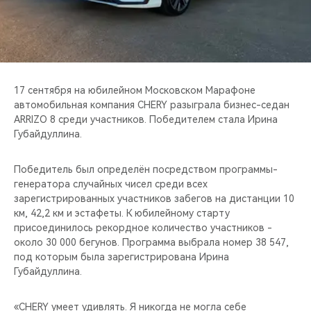
CHERY REMOTE
CHERY И СПОРТ
НАШИ МЕРОПРИЯТИЯ
17 сентября на юбилейном Московском Марафоне
автомобильная компания CHERY разыграла бизнес-седан
ВИДЕООБЗОРЫ
ARRIZO 8 среди участников. Победителем стала Ирина
Губайдуллина.
CHERY ДЛЯ ДЕТЕЙ
Победитель был определён посредством программы-
генератора случайных чисел среди всех
зарегистрированных участников забегов на дистанции 10
км, 42,2 км и эстафеты. К юбилейному старту
присоединилось рекордное количество участников -
около 30 000 бегунов. Программа выбрала номер 38 547,
под которым была зарегистрирована Ирина
Губайдуллина.
«CHERY умеет удивлять. Я никогда не могла себе