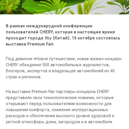
CHERY REMOTE
CHERY И СПОРТ
В рамках международной конференции
НАШИ МЕРОПРИЯТИЯ
пользователей CHERY, которая в настоящее время
проходит городе Уху (Китай), 15 октября состоялась
выставка Premium Fair.
ВИДЕООБЗОРЫ
Под девизом «Новое путешествие, новая жизнь» концерн
CHERY ДЛЯ ДЕТЕЙ
CHERY объединил 500 автомобильных журналистов,
блогеров, экспертов и владельцев автомобилей из 40
стран и регионов.
На выставке Premium Fair партнёры концерна CHERY
представили свои технологические новинки, которые
открывают перед пользователями возможности для
повышения комфорта, снижения эксплуатационных
расходов и обеспечения высокого уровня здоровой и
уютной атмосферы дома, загородом и в автомобиле.