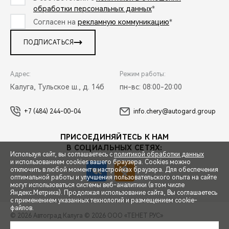
обработки персональных данных
*
Согласен на
рекламную коммуникацию
*
ПОДПИСАТЬСЯ
Адрес:
Режим работы:
Калуга, Тульское ш., д. 14б
пн-вс: 08:00-20:00
+7 (484) 244-00-04
info.chery@autogard.group
ПРИСОЕДИНЯЙТЕСЬ К НАМ
В СОЦИАЛЬНЫХ СЕТЯХ:
Используя сайт, вы соглашаетесь с
политикой обработки данных
и использованием cookies вашего браузера. Cookies можно
отключить в любой момент в настройках браузера. Для обеспечения
оптимальной работы и улучшения пользовательского опыта на сайте
могут использоваться системы веб-аналитики (в том числе
СПЕЦПРЕДЛОЖЕНИЯ
Яндекс.Метрика). Продолжая использование сайта, Вы соглашаетесь
с применением указанных технологий и размещением cookie-
файлов.
© 2026 Автоград Калуга
© 2026 ООО «ТЕНЕТ РУС»
ЗАПИСЬ НА ТЕСТ-ДРАЙВ
ПРАВОВАЯ ИНФОРМАЦИЯ
КОНТАКТЫ
КЛИЕНТСКАЯ ПОДДЕРЖКА