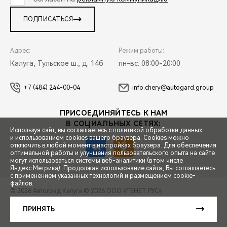
ПОДПИСАТЬСЯ
Адрес:
Режим работы:
Калуга, Тульское ш., д. 14б
пн-вс: 08:00-20:00
+7 (484) 244-00-04
info.chery@autogard.group
ПРИСОЕДИНЯЙТЕСЬ К НАМ
В СОЦИАЛЬНЫХ СЕТЯХ:
Используя сайт, вы соглашаетесь с
политикой обработки данных
и использованием cookies вашего браузера. Cookies можно
отключить в любой момент в настройках браузера. Для обеспечения
оптимальной работы и улучшения пользовательского опыта на сайте
могут использоваться системы веб-аналитики (в том числе
СПЕЦПРЕДЛОЖЕНИЯ
Яндекс.Метрика). Продолжая использование сайта, Вы соглашаетесь
с применением указанных технологий и размещением cookie-
файлов.
© 2026 Автоград Калуга
© 2026 ООО «ТЕНЕТ РУС»
ЗАПИСЬ НА ТЕСТ-ДРАЙВ
ПРАВОВАЯ ИНФОРМАЦИЯ
КОНТАКТЫ
КЛИЕНТСКАЯ ПОДДЕРЖКА
ПРИНЯТЬ
Сделано в ПЕРКС
РАСЧЕТ КРЕДИТА