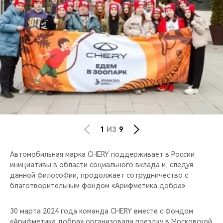
CHERY REMOTE
CHERY И СПОРТ
НАШИ МЕРОПРИЯТИЯ
ВИДЕООБЗОРЫ
CHERY ДЛЯ ДЕТЕЙ
1
ИЗ
9
Автомобильная марка CHERY поддерживает в России
инициативы в области социального вклада и, следуя
данной философии, продолжает сотрудничество с
благотворительным фондом «Арифметика добра».
30 марта 2024 года команда CHERY вместе с фондом
«Арифметика добра» организовали поездку в Московской