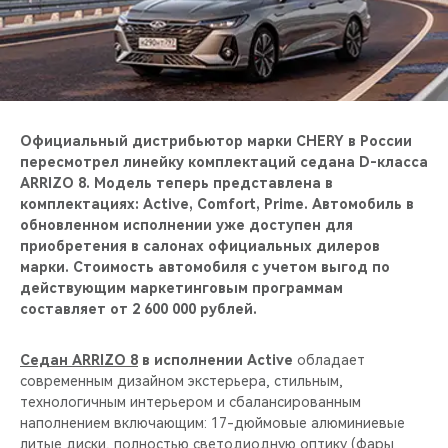
CHERY REMOTE
CHERY И СПОРТ
НАШИ МЕРОПРИЯТИЯ
Официальный дистрибьютор марки CHERY в России
ВИДЕООБЗОРЫ
пересмотрел линейку комплектаций седана D-класса
ARRIZO 8. Модель теперь представлена в
комплектациях: Active, Comfort, Prime. Автомобиль в
CHERY ДЛЯ ДЕТЕЙ
обновленном исполнении уже доступен для
приобретения в салонах официальных дилеров
марки. Стоимость автомобиля с учетом выгод по
действующим маркетинговым программам
составляет от 2 600 000 рублей.
Седан ARRIZO 8
в исполнении Active
обладает
современным дизайном экстерьера, стильным,
технологичным интерьером и сбалансированным
наполнением включающим: 17-дюймовые алюминиевые
литые диски, полностью светодиодную оптику (фары