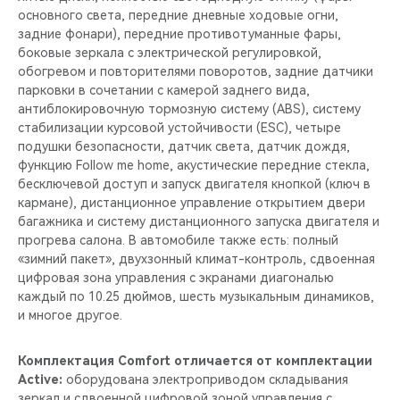
основного света, передние дневные ходовые огни,
задние фонари), передние противотуманные фары,
боковые зеркала с электрической регулировкой,
обогревом и повторителями поворотов, задние датчики
парковки в сочетании с камерой заднего вида,
антиблокировочную тормозную систему (ABS), систему
стабилизации курсовой устойчивости (ESС), четыре
подушки безопасности, датчик света, датчик дождя,
функцию Follow me home, акустические передние стекла,
бесключевой доступ и запуск двигателя кнопкой (ключ в
кармане), дистанционное управление открытием двери
багажника и систему дистанционного запуска двигателя и
прогрева салона. В автомобиле также есть: полный
«зимний пакет», двухзонный климат-контроль, сдвоенная
цифровая зона управления с экранами диагональю
каждый по 10.25 дюймов, шесть музыкальным динамиков,
и многое другое.
Комплектация Comfort отличается от комплектации
Active:
оборудована электроприводом складывания
зеркал и сдвоенной цифровой зоной управления с