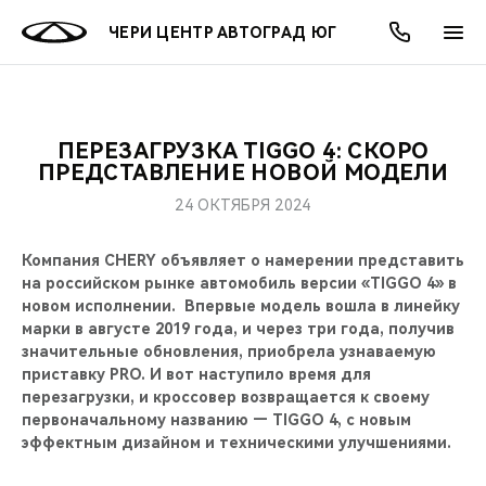
ЧЕРИ ЦЕНТР АВТОГРАД ЮГ
ПЕРЕЗАГРУЗКА TIGGO 4: СКОРО
ОНЛАЙН СЕРВИСЫ
ПОКУПАТЕЛЯМ
ВЛАДЕЛЬЦАМ
О КОМПАНИИ
МИР CHERY
МОДЕЛИ
АКЦИИ
ПРЕДСТАВЛЕНИЕ НОВОЙ МОДЕЛИ
24 ОКТЯБРЯ 2024
ВЫБОР И ПОКУПКА
СЕРВИС
АКСЕССУАРЫ
ВЫГОДЫ И АКЦИИ
ВЫБОР И ПОКУПКА
О НАС
ВСЕ МОДЕЛИ
Компания CHERY объявляет о намерении представить
КРЕДИТ И СТРАХОВАНИЕ
ЗАПЧАСТИ И АКСЕССУАРЫ
О БРЕНДЕ
КРЕДИТ
МЫ В СОЦСЕТЯХ
на российском рынке автомобиль версии «TIGGO 4» в
КРОССОВЕРЫ
новом исполнении. Впервые модель вошла в линейку
ПОДДЕРЖКА
CHERY В СОЦСЕТЯХ
марки в августе 2019 года, и через три года, получив
СЕДАНЫ
значительные обновления, приобрела узнаваемую
приставку PRO. И вот наступило время для
CHERY CONNECT
ЛЮДИ CHERY
перезагрузки, и кроссовер возвращается к своему
НОВИНКИ
первоначальному названию — TIGGO 4, с новым
БЛАГОТВОРИТЕЛЬНОСТЬ
эффектным дизайном и техническими улучшениями.