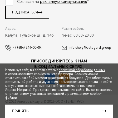
Согласен на
рекламную коммуникацию
*
ПОДПИСАТЬСЯ
Адрес:
Режим работы:
Калуга, Тульское ш., д. 14б
пн-вс: 08:00-20:00
+7 (484) 244-00-04
info.chery@autogard.group
ПРИСОЕДИНЯЙТЕСЬ К НАМ
В СОЦИАЛЬНЫХ СЕТЯХ:
Используя сайт, вы соглашаетесь с
политикой обработки данных
и использованием cookies вашего браузера. Cookies можно
отключить в любой момент в настройках браузера. Для обеспечения
оптимальной работы и улучшения пользовательского опыта на сайте
могут использоваться системы веб-аналитики (в том числе
СПЕЦПРЕДЛОЖЕНИЯ
Яндекс.Метрика). Продолжая использование сайта, Вы соглашаетесь
с применением указанных технологий и размещением cookie-
файлов.
© 2026 Автоград Калуга
© 2026 ООО «ТЕНЕТ РУС»
ЗАПИСЬ НА ТЕСТ-ДРАЙВ
ПРАВОВАЯ ИНФОРМАЦИЯ
КОНТАКТЫ
КЛИЕНТСКАЯ ПОДДЕРЖКА
ПРИНЯТЬ
Сделано в ПЕРКС
РАСЧЕТ КРЕДИТА