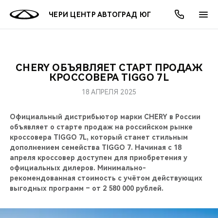
ЧЕРИ ЦЕНТР АВТОГРАД ЮГ
CHERY ОБЪЯВЛЯЕТ СТАРТ ПРОДАЖ
ОНЛАЙН СЕРВИСЫ
ПОКУПАТЕЛЯМ
ВЛАДЕЛЬЦАМ
О КОМПАНИИ
МИР CHERY
МОДЕЛИ
АКЦИИ
КРОССОВЕРА TIGGO 7L
18 АПРЕЛЯ 2025
ВЫБОР И ПОКУПКА
СЕРВИС
АКСЕССУАРЫ
ВЫГОДЫ И АКЦИИ
ВЫБОР И ПОКУПКА
О НАС
ВСЕ МОДЕЛИ
Официальный дистрибьютор марки CHERY в России
КРЕДИТ И СТРАХОВАНИЕ
ЗАПЧАСТИ И АКСЕССУАРЫ
О БРЕНДЕ
КРЕДИТ
МЫ В СОЦСЕТЯХ
объявляет о старте продаж на российском рынке
КРОССОВЕРЫ
кроссовера TIGGO 7L, который станет стильным
ПОДДЕРЖКА
CHERY В СОЦСЕТЯХ
дополнением семейства TIGGO 7. Начиная с 18
СЕДАНЫ
апреля кроссовер доступен для приобретения у
официальных дилеров. Минимально-
CHERY CONNECT
ЛЮДИ CHERY
рекомендованная стоимость с учётом действующих
НОВИНКИ
выгодных программ – от 2 580 000 рублей.
БЛАГОТВОРИТЕЛЬНОСТЬ