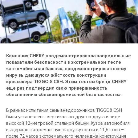
CHERY REMOTE
CHERY И СПОРТ
НАШИ МЕРОПРИЯТИЯ
ВИДЕООБЗОРЫ
Компания CHERY продемонстрировала запредельные
показатели безопасности в экстремальном тесте
CHERY ДЛЯ ДЕТЕЙ
«автомобильная башня», продемонстрировав всему
миру выдающуюся жёсткость конструкции
кроссовера TIGGO 8 CSH. Этим тестом бренд CHERY
еще раз подтвердил свою приверженность
обеспечению «бескомпромиссной безопасности».
В рамках испытания семь внедорожников TIGGO8 CSH
были установлены вертикально друг на друга в виде
высокой 12-метровой стальной башни. Кузов автомобиля
выдержал экстремальную нагрузку почти в 11,5 тонн –
после 72 часов экстремального челленджа конструкция