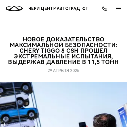
ЧЕРИ ЦЕНТР АВТОГРАД ЮГ
НОВОЕ ДОКАЗАТЕЛЬСТВО
ОНЛАЙН СЕРВИСЫ
ПОКУПАТЕЛЯМ
ВЛАДЕЛЬЦАМ
О КОМПАНИИ
МИР CHERY
МОДЕЛИ
АКЦИИ
МАКСИМАЛЬНОЙ БЕЗОПАСНОСТИ:
CHERY TIGGO 8 CSH ПРОШЕЛ
ЭКСТРЕМАЛЬНЫЕ ИСПЫТАНИЯ,
ВЫБОР И ПОКУПКА
СЕРВИС
АКСЕССУАРЫ
ВЫГОДЫ И АКЦИИ
ВЫБОР И ПОКУПКА
О НАС
ВСЕ МОДЕЛИ
ВЫДЕРЖАВ ДАВЛЕНИЕ В 11,5 ТОНН
КРЕДИТ И СТРАХОВАНИЕ
ЗАПЧАСТИ И АКСЕССУАРЫ
О БРЕНДЕ
КРЕДИТ
МЫ В СОЦСЕТЯХ
29 АПРЕЛЯ 2025
КРОССОВЕРЫ
ПОДДЕРЖКА
CHERY В СОЦСЕТЯХ
СЕДАНЫ
CHERY CONNECT
ЛЮДИ CHERY
НОВИНКИ
БЛАГОТВОРИТЕЛЬНОСТЬ