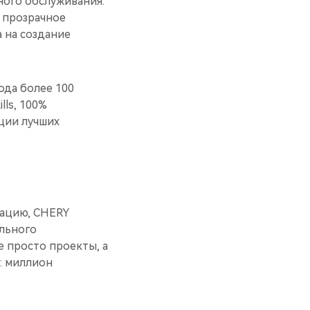
ного обслуживания:
, прозрачное
 на создание
ода более 100
lls, 100%
ации лучших
рацию, CHERY
ального
е просто проекты, а
: миллион