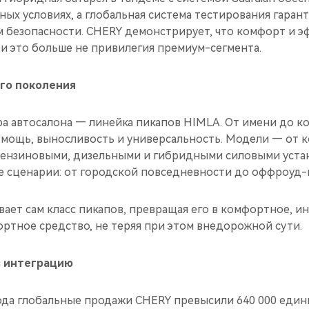
ных условиях, а глобальная система тестирования гаран
 безопасности. CHERY демонстрирует, что комфорт и э
 и это больше не привилегия премиум-сегмента.
ого поколения
а автосалона — линейка пикапов HIMLA. От имени до к
 мощь, выносливость и универсальность. Модели — от 
бензиновыми, дизельными и гибридными силовыми уста
е сценарии: от городской повседневности до оффроуд
ает сам класс пикапов, превращая его в комфортное, и
ртное средство, не теряя при этом внедорожной сути.
з интеграцию
года глобальные продажи CHERY превысили 640 000 един