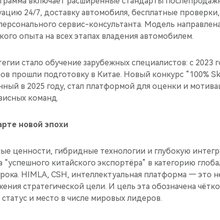
ограмма включает расширенные стандарты послепродаж
уацию 24/7, доставку автомобиля, бесплатные проверки
персонального сервис-консультанта. Модель направлена
ого опыта на всех этапах владения автомобилем.
егии стало обучение зарубежных специалистов: с 2023 г
ов прошли подготовку в Китае. Новый конкурс “100% Ski
щенный в 2025 году, стал платформой для оценки и мотив
висных команд.
арте новой эпохи
ные ценности, гибридные технологии и глубокую интег
а “успешного китайского экспортёра” в категорию глоб
рока. HIMLA, CSH, интеллектуальная платформа — это н
ния стратегической цели. И цель эта обозначена чётко
статус и место в числе мировых лидеров.