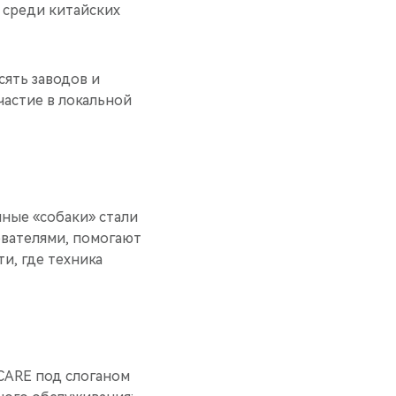
 среди китайских
сять заводов и
частие в локальной
ные «собаки» стали
ователями, помогают
и, где техника
CARE под слоганом