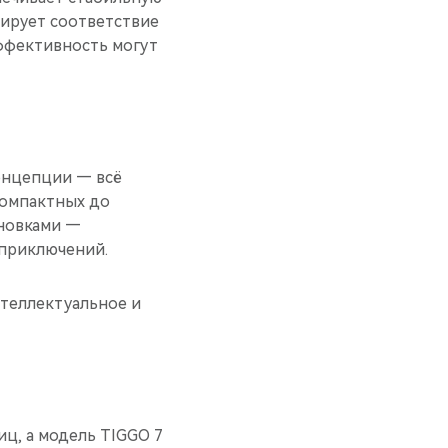
тирует соответствие
ффективность могут
онцепции — всё
компактных до
новками —
-приключений.
нтеллектуальное и
иц, а модель TIGGO 7