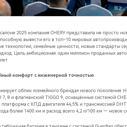
салоне 2025 компания CHERY представила не просто н
способную вывести его в топ-10 мировых автопроизводи
ые технологии, семейные ценности, новые стандарты се
дход. Цель амбициозная: один миллион проданных авт
лет.
йный комфорт с инженерной точностью
мирует облик «семейного бренда» нового поколения. Н
7, 8 и флагманский TIGGO 9, оснащённые системой CHER
я платформа с КПД двигателя 44,5% и трансмиссией DHT
ода более 1400 км и расход всего 4,2 л/100 км — новое с
я гибридная батарея в тандеме с системой Guardian обе