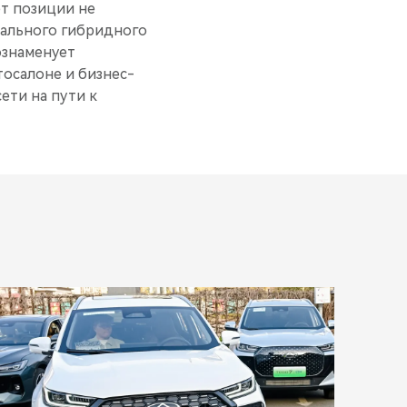
ет позиции не
обального гибридного
ознаменует
осалоне и бизнес-
ети на пути к