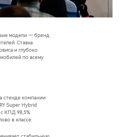
овые модели — бренд
телей. Ставка
рвиса и глубоко
омобилей по всему
а стенде компании
Y Super Hybrid
 с КПД 98,5%
лово в классе.
спечивает стабильную