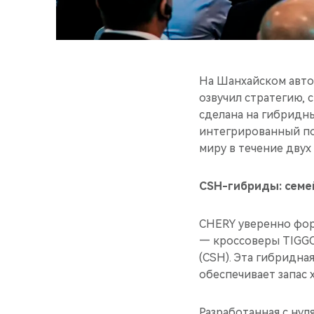
На Шанхайском авто
озвучил стратегию, 
сделана на гибридн
интегрированный по
миру в течение двух 
CSH-гибриды: семе
CHERY уверенно фор
— кроссоверы TIGGO 
(CSH). Эта гибридна
обеспечивает запас х
Разработанная с нул