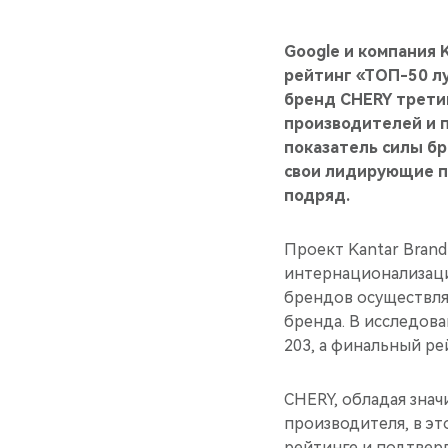
Google и компания 
рейтинг «ТОП-50 л
бренд CHERY трети
производителей и п
показатель силы бр
свои лидирующие по
подряд.
Проект Kantar Bran
интернационализации
брендов осуществлял
бренда. В исследова
203, а финальный ре
CHERY, обладая зна
производителя, в эт
рейтинге и подтвер