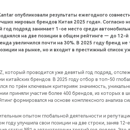
Kantar опубликовали результаты ежегодного совмест
учших мировых брендов Китая 2025 года». Согласно 
й год подряд занимает 1-ое место среди автомобиль
однялся на две позиции в общем рейтинге — до 12-й 
енда увеличился почти на 30%. В 2025 году бренд не
зиции на рынке, но и входит в престижный список у
dZ, который проводится уже девятый год подряд, отсле
 китайских брендов. В 2025 году отбор в топ-50 глоба
ся по трём ключевым критериям: значимость, уникальн
нии приняли участие более 400 брендов, из которых в 
йтинг формировался на основе комплексного анализа си
чительным опытом глобальной деятельности и репутац
ом году улучшила свои позиции на две строки, заняв 12-
див статус №1 в автокатегории третий год подряд. Это