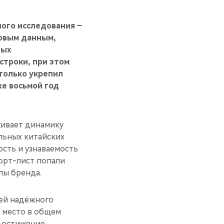
ного исследования –
новым данным,
ных
строки, при этом
 только укрепил
же восьмой год
живает динамику
льных китайских
ость и узнаваемость
шорт-лист попали
лы бренда.
ией надёжного
е место в общем
 достижение