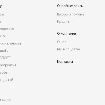
y
Онлайн сервисы
ары
Выбор и покупка
е
Кредит
соцсетях
О компании
ERY
О нас
орительность
Мы в соцсетях
emote
 СПОРТ
Контакты
роприятия
зоры
ля детей
и акции