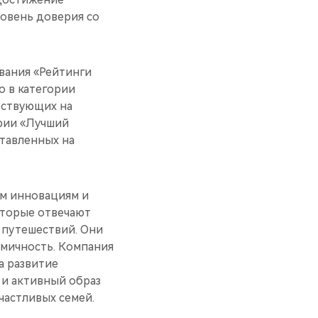
овень доверия со
вания «Рейтинги
о в категории
тствующих на
ории «Лучший
тавленных на
им инновациям и
оторые отвечают
 путешествий. Они
омичность. Компания
а развитие
и активный образ
астливых семей.