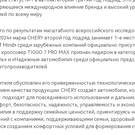
ряющееся международное влияние бренда и высокий ур
ей по всему миру.
то по результатам масштабного всероссийского исследо
2024» марка CHERY второй год подряд занимает 1-е мест
of Mind» среди зарубежных компаний официально прису
А кроссовер TIGGO 7 PRO MAX признан лидером в катег
ь» и «Надежные автомобили» среди официально предс
втопроизводителей.
ителя обусловлен его приверженностью технологическ
ием качества продукции. CHERY создаёт автомобили, к
: подходят для повседневного использования и дальних
форт, безопасность, надёжность, управляемость и экон
силия в поддержку семейных ценностей, ориентируясь н
ний с компаниями, поддерживающими семьи, здоровый 
ся созданием комфортных условий для формирования сч