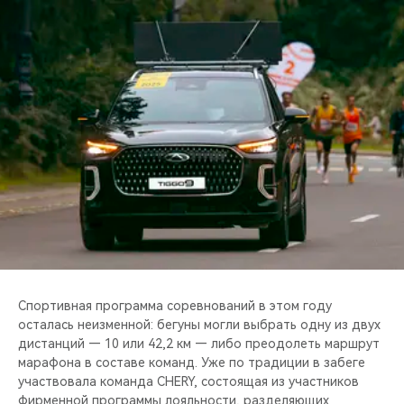
CHERY REMOTE
CHERY И СПОРТ
НАШИ МЕРОПРИЯТИЯ
ВИДЕООБЗОРЫ
CHERY ДЛЯ ДЕТЕЙ
Спортивная программа соревнований в этом году
осталась неизменной: бегуны могли выбрать одну из двух
дистанций — 10 или 42,2 км — либо преодолеть маршрут
марафона в составе команд. Уже по традиции в забеге
участвовала команда CHERY, состоящая из участников
фирменной программы лояльности, разделяющих