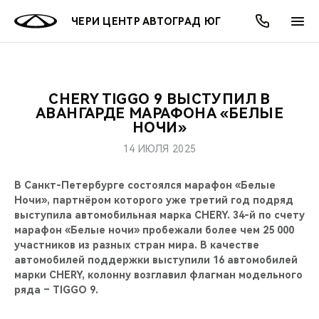
ЧЕРИ ЦЕНТР АВТОГРАД ЮГ
CHERY TIGGO 9 ВЫСТУПИЛ В
ОНЛАЙН СЕРВИСЫ
ПОКУПАТЕЛЯМ
ВЛАДЕЛЬЦАМ
О КОМПАНИИ
МИР CHERY
МОДЕЛИ
АКЦИИ
АВАНГАРДЕ МАРАФОНА «БЕЛЫЕ
НОЧИ»
ВЫБОР И ПОКУПКА
СЕРВИС
АКСЕССУАРЫ
ВЫГОДЫ И АКЦИИ
ВЫБОР И ПОКУПКА
О НАС
ВСЕ МОДЕЛИ
14 ИЮЛЯ 2025
КРЕДИТ И СТРАХОВАНИЕ
ЗАПЧАСТИ И АКСЕССУАРЫ
О БРЕНДЕ
КРЕДИТ
МЫ В СОЦСЕТЯХ
В Санкт-Петербурге состоялся марафон «Белые
КРОССОВЕРЫ
Ночи», партнёром которого уже третий год подряд
ПОДДЕРЖКА
CHERY В СОЦСЕТЯХ
выступила автомобильная марка CHERY. 34-й по счету
СЕДАНЫ
марафон «Белые ночи» пробежали более чем 25 000
участников из разных стран мира. В качестве
CHERY CONNECT
ЛЮДИ CHERY
автомобилей поддержки выступили 16 автомобилей
НОВИНКИ
марки CHERY, колонну возглавил флагман модельного
БЛАГОТВОРИТЕЛЬНОСТЬ
ряда – TIGGO 9.