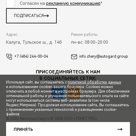
Согласен на
рекламную коммуникацию
*
ПОДПИСАТЬСЯ
Адрес:
Режим работы:
Калуга, Тульское ш., д. 14б
пн-вс: 08:00-20:00
+7 (484) 244-00-04
info.chery@autogard.group
ПРИСОЕДИНЯЙТЕСЬ К НАМ
В СОЦИАЛЬНЫХ СЕТЯХ:
Используя сайт, вы соглашаетесь с
политикой обработки данных
и использованием cookies вашего браузера. Cookies можно
отключить в любой момент в настройках браузера. Для обеспечения
оптимальной работы и улучшения пользовательского опыта на сайте
могут использоваться системы веб-аналитики (в том числе
СПЕЦПРЕДЛОЖЕНИЯ
Яндекс.Метрика). Продолжая использование сайта, Вы соглашаетесь
с применением указанных технологий и размещением cookie-
файлов.
© 2026 Автоград Калуга
© 2026 ООО «ТЕНЕТ РУС»
ЗАПИСЬ НА ТЕСТ-ДРАЙВ
ПРАВОВАЯ ИНФОРМАЦИЯ
КОНТАКТЫ
КЛИЕНТСКАЯ ПОДДЕРЖКА
ПРИНЯТЬ
Сделано в ПЕРКС
РАСЧЕТ КРЕДИТА