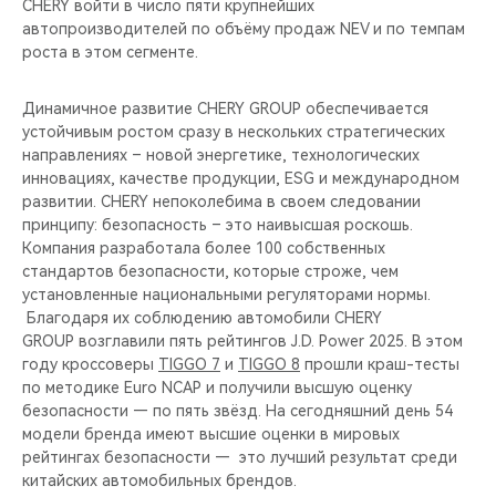
CHERY войти в число пяти крупнейших
автопроизводителей по объёму продаж NEV и по темпам
роста в этом сегменте.
Динамичное развитие CHERY GROUP обеспечивается
устойчивым ростом сразу в нескольких стратегических
направлениях – новой энергетике, технологических
инновациях, качестве продукции, ESG и международном
развитии. CHERY непоколебима в своем следовании
принципу: безопасность – это наивысшая роскошь.
Компания разработала более 100 собственных
стандартов безопасности, которые строже, чем
установленные национальными регуляторами нормы.
Благодаря их соблюдению автомобили CHERY
GROUP возглавили пять рейтингов J.D. Power 2025. В этом
году кроссоверы
TIGGO 7
и
TIGGO 8
прошли краш-тесты
по методике Euro NCAP и получили высшую оценку
безопасности — по пять звёзд. На сегодняшний день 54
модели бренда имеют высшие оценки в мировых
рейтингах безопасности — это лучший результат среди
китайских автомобильных брендов.