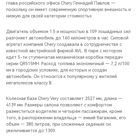
CHERY REMOTE
глава российского офиса Chery Геннадий Павлов —
поскольку он имеет современную спортивную внешность и
низкую для своей категории стоимость».
CHERY И СПОРТ
Двигатель объемом 1.5 и мощностью в 109 лошадиных сил
НАШИ МЕРОПРИЯТИЯ
разгоняет автомобиль до 160 километров в час. Силовой
агрегат компания Chery создавала в сотрудничестве с
ВИДЕООБЗОРЫ
известной австрийской фирмой AVL. В паре с мотором
идет 5-ти ступенчатая механическая коробка передач
CHERY ДЛЯ ДЕТЕЙ
серии QR515MH. Расход топлива экономичный — 7,2 л/100
км в городских условиях, для которых и создан
автомобиль. Он относится к популярному у жителей
мегаполисов классу B.
Колесная база Chery Very составляет 2527 мм, длина —
4139 мм. Размеры салона позволяют с комфортом
разместиться водителю и четырем пассажирам, кроме
того, в распоряжении владельца — емкий багажник, его
объем — 380 литров, при сложенных сиденьях он
увеличивается до 1300.