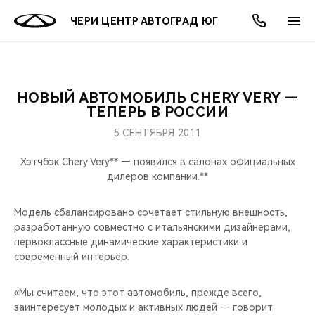
ЧЕРИ ЦЕНТР АВТОГРАД ЮГ
НОВЫЙ АВТОМОБИЛЬ CHERY VERY —
ОНЛАЙН СЕРВИСЫ
ПОКУПАТЕЛЯМ
ВЛАДЕЛЬЦАМ
О КОМПАНИИ
МИР CHERY
МОДЕЛИ
АКЦИИ
ТЕПЕРЬ В РОССИИ
5 СЕНТЯБРЯ 2011
ВЫБОР И ПОКУПКА
СЕРВИС
АКСЕССУАРЫ
ВЫГОДЫ И АКЦИИ
ВЫБОР И ПОКУПКА
О НАС
ВСЕ МОДЕЛИ
Хэтчбэк Chery Very** — появился в салонах официальных
КРЕДИТ И СТРАХОВАНИЕ
ЗАПЧАСТИ И АКСЕССУАРЫ
О БРЕНДЕ
КРЕДИТ
МЫ В СОЦСЕТЯХ
дилеров компании.**
КРОССОВЕРЫ
ПОДДЕРЖКА
CHERY В СОЦСЕТЯХ
Модель сбалансировано сочетает стильную внешность,
СЕДАНЫ
разработанную совместно с итальянскими дизайнерами,
первоклассные динамические характеристики и
CHERY CONNECT
ЛЮДИ CHERY
современный интерьер.
НОВИНКИ
БЛАГОТВОРИТЕЛЬНОСТЬ
«Мы считаем, что этот автомобиль, прежде всего,
заинтересует молодых и активных людей — говорит