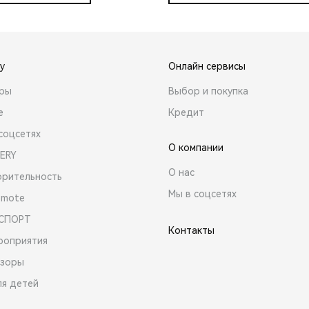
y
Онлайн сервисы
ары
Выбор и покупка
е
Кредит
соцсетях
О компании
ERY
О нас
орительность
Мы в соцсетях
emote
 СПОРТ
Контакты
роприятия
зоры
ля детей