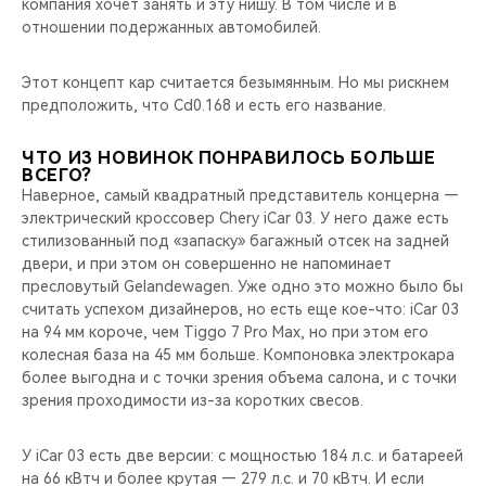
компания хочет занять и эту нишу. В том числе и в
отношении подержанных автомобилей.
Этот концепт кар считается безымянным. Но мы рискнем
предположить, что Cd0.168 и есть его название.
ЧТО ИЗ НОВИНОК ПОНРАВИЛОСЬ БОЛЬШЕ
ВСЕГО?
Наверное, самый квадратный представитель концерна —
электрический кроссовер Chery iCar 03. У него даже есть
стилизованный под «запаску» багажный отсек на задней
двери, и при этом он совершенно не напоминает
пресловутый Gelandewagen. Уже одно это можно было бы
считать успехом дизайнеров, но есть еще кое-что: iCar 03
на 94 мм короче, чем Tiggo 7 Pro Max, но при этом его
колесная база на 45 мм больше. Компоновка электрокара
более выгодна и с точки зрения объема салона, и с точки
зрения проходимости из-за коротких свесов.
У iCar 03 есть две версии: с мощностью 184 л.с. и батареей
на 66 кВтч и более крутая — 279 л.с. и 70 кВтч. И если