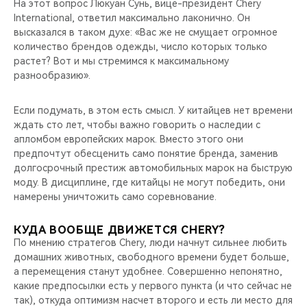
На этот вопрос Люкуан Сунь, вице-президент Chery
International, ответил максимально лаконично. Он
высказался в таком духе: «Вас же не смущает огромное
количество брендов одежды, число которых только
растет? Вот и мы стремимся к максимальному
разнообразию».
Если подумать, в этом есть смысл. У китайцев нет времени
ждать сто лет, чтобы важно говорить о наследии с
апломбом европейских марок. Вместо этого они
предпочтут обесценить само понятие бренда, заменив
долгосрочный престиж автомобильных марок на быструю
моду. В дисциплине, где китайцы не могут победить, они
намерены уничтожить само соревнование.
КУДА ВООБЩЕ ДВИЖЕТСЯ CHERY?
По мнению стратегов Chery, люди начнут сильнее любить
домашних животных, свободного времени будет больше,
а перемещения станут удобнее. Совершенно непонятно,
какие предпосылки есть у первого пункта (и что сейчас не
так), откуда оптимизм насчет второго и есть ли место для