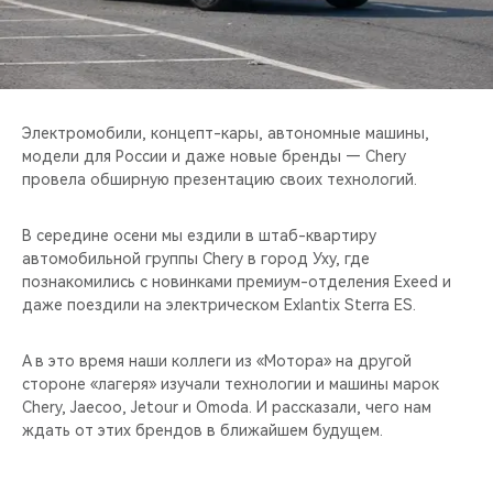
CHERY REMOTE
CHERY И СПОРТ
НАШИ МЕРОПРИЯТИЯ
Электромобили, концепт-кары, автономные машины,
модели для России и даже новые бренды — Chery
ВИДЕООБЗОРЫ
провела обширную презентацию своих технологий.
CHERY ДЛЯ ДЕТЕЙ
В середине осени мы ездили в штаб-квартиру
автомобильной группы Chery в город Уху, где
познакомились с новинками премиум-отделения Exeed и
даже поездили на электрическом Exlantix Sterra ES.
А в это время наши коллеги из «Мотора» на другой
стороне «лагеря» изучали технологии и машины марок
Chery, Jaecoo, Jetour и Omoda. И рассказали, чего нам
ждать от этих брендов в ближайшем будущем.