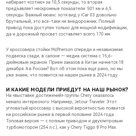
набирает «сотню» за 10,5 секунды, то вторая
предъявляет нескромные показатели: 501 км и 6,5
секунды. Важный нюанс: хотя вид у iCar 03 довольно
брутальный, это все-таки не внедорожник. Полный
привод пока доступен только для мощной модификации,
да и дорожный просвет составляет всего 170 мм.
У кроссовера стойки McPherson спереди и независимая
подвеска сзади, в салоне — медиа система с 15,6-
дюймовым экраном. Прием заказов в Китае начнется 18
декабря. А в России? Вот об этом пока еще рано, но мы
уже знаем, что появится на нашем рынке в 2024 году.
И КАКИЕ МОДЕЛИ ПРИЕДУТ НА НАШ РЫНОК?
На «выставке достижений» группы Chery оказалось
немало интересного. Например, Jetour Traveler. Этот
угловатый кроссовер с высокой вероятностью появится
на российском рынке в первой половине 2024 года.
Топовая версия — с полным приводом и двухлитровым
турбомотором (254 л.с.), как у Chery Tiggo 8 Pro Max.