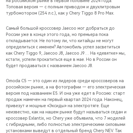
на российском рынке в первой половине 2024 года.
Топовая версия — с полным приводом и двухлитровым
турбомотором (254 л.с.), как у Chery Tiggo 8 Pro Max.
Самый большой кроссовер Jaecoo мог добраться до
России уже в конце этого года, но премьера пока
откладывается. Не потому ли, что китайцы не могут
определиться с именем? Автомобиль успел засветиться
как Chery Tiggo 9, Jaecoo J8, Jaecoo J9… На «девятке» мы,
кстати, успели прокатиться еще в мае. Но в России он
будет продаваться с названием Jaecoo J8.
Omoda С5 — это один из лидеров среди кроссоверов на
российском рынке, а на фотографии — его электрическая
версия под названием Е5. И она уже едет в Россию: старт
продаж намечен на первый квартал 2024 года. Наконец,
привезут и мощные «Эксиды» на электротяге. Еще
неизвестно, как на нашем рынке будут называться седан и
кроссовер Exlantix, но Chery уже объявила, что 7 моделей
с гибридными, либо полностью электрическими силовыми
установками выведут в отдельный бренд Chery NEV. Так