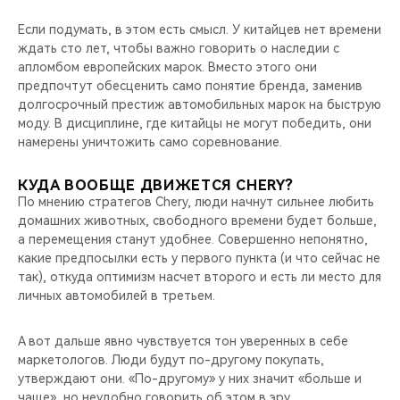
Если подумать, в этом есть смысл. У китайцев нет времени
ждать сто лет, чтобы важно говорить о наследии с
апломбом европейских марок. Вместо этого они
предпочтут обесценить само понятие бренда, заменив
долгосрочный престиж автомобильных марок на быструю
моду. В дисциплине, где китайцы не могут победить, они
намерены уничтожить само соревнование.
КУДА ВООБЩЕ ДВИЖЕТСЯ CHERY?
По мнению стратегов Chery, люди начнут сильнее любить
домашних животных, свободного времени будет больше,
а перемещения станут удобнее. Совершенно непонятно,
какие предпосылки есть у первого пункта (и что сейчас не
так), откуда оптимизм насчет второго и есть ли место для
личных автомобилей в третьем.
А вот дальше явно чувствуется тон уверенных в себе
маркетологов. Люди будут по-другому покупать,
утверждают они. «По-другому» у них значит «больше и
чаще», но неудобно говорить об этом в эру