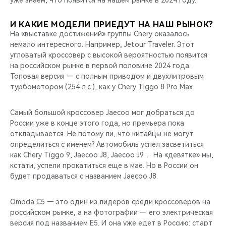
И КАКИЕ МОДЕЛИ ПРИЕДУТ НА НАШ РЫНОК?
На «выставке достижений» группы Chery оказалось
немало интересного. Например, Jetour Traveler. Этот
угловатый кроссовер с высокой вероятностью появится
на российском рынке в первой половине 2024 года.
Топовая версия — с полным приводом и двухлитровым
турбомотором (254 л.с.), как у Chery Tiggo 8 Pro Max.
Самый большой кроссовер Jaecoo мог добраться до
России уже в конце этого года, но премьера пока
откладывается. Не потому ли, что китайцы не могут
определиться с именем? Автомобиль успел засветиться
как Chery Tiggo 9, Jaecoo J8, Jaecoo J9… На «девятке» мы,
кстати, успели прокатиться еще в мае. Но в России он
будет продаваться с названием Jaecoo J8.
Omoda С5 — это один из лидеров среди кроссоверов на
российском рынке, а на фотографии — его электрическая
версия под названием Е5. И она уже едет в Россию: старт