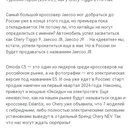
Самый большой кроссовер Jaecoo мог добраться до
России уже в конце этого года, но премьера пока
откладывается. Не потому ли, что китайцы не могут
определиться с именем? Автомобиль успел засветиться
как Chery Tiggo 9, Jaecoo J8, Jaecoo J9… На «девятке» мы,
кстати, успели прокатиться еще в мае. Но в России он
будет продаваться с названием Jaecoo J8.
Omoda С5 — это один из лидеров среди кроссоверов на
российском рынке, а на фотографии — его электрическая
версия под названием Е5. И она уже едет в Россию: старт
продаж намечен на первый квартал 2024 года. Наконец,
привезут и мощные «Эксиды» на электротяге. Еще
неизвестно, как на нашем рынке будут называться седан и
кроссовер Exlantix, но Chery уже объявила, что 7 моделей
с гибридными, либо полностью электрическими силовыми
установками выведут в отдельный бренд Chery NEV. Так
что нас могут ждать сюрпризы!