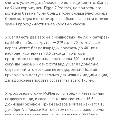
считать успехом дизайнеров, но есть еще кое-что: iCar 03
на 94 мм короче, чем Tiggo 7 Pro Max, но при этом его
колесная база на 45 мм больше. Компоновка электрокара
более выгодна и с точки зрения объема салона, и с точки
зрения проходимости из-за коротких свесов.
У iCar 03 есть две версии: с мощностью 184 л.с. и батареей
на 66 кВтч и более крутая — 279 л.с. и 70 кВтч. И если
первая может без подзарядки проехать до 401 км и
набирает «сотню» за 10,5 секунды, то вторая
предъявляет нескромные показатели: 501 км и 6,5
секунды. Важный нюанс: хотя вид у iCar 03 довольно
брутальный, это все-таки не внедорожник. Полный
привод пока доступен только для мощной модификации,
да и дорожный просвет составляет всего 170 мм.
У кроссовера стойки McPherson спереди и независимая
подвеска сзади, в салоне — медиа система с 15,6-
дюймовым экраном. Прием заказов в Китае начнется 18
декабря. А в России? Вот об этом пока еще рано, но мы
уже знаем, что появится на нашем рынке в 2024 году.