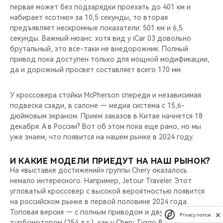
первая может без подзарядки проехать до 401 км и
набирает «сотню» за 10,5 секунды, то вторая
предъявляет нескромные показатели: 501 км и 6,5
секунды. Важный нюанс: хотя вид у iCar 03 довольно
брутальный, это все-таки не внедорожник. Полный
привод пока доступен только для мощной модификации,
да и дорожный просвет составляет всего 170 мм.
У кроссовера стойки McPherson спереди и независимая
подвеска сзади, в салоне — медиа система с 15,6-
дюймовым экраном. Прием заказов в Китае начнется 18
декабря. А в России? Вот об этом пока еще рано, но мы
уже знаем, что появится на нашем рынке в 2024 году.
И КАКИЕ МОДЕЛИ ПРИЕДУТ НА НАШ РЫНОК?
На «выставке достижений» группы Chery оказалось
немало интересного. Например, Jetour Traveler. Этот
угловатый кроссовер с высокой вероятностью появится
на российском рынке в первой половине 2024 года.
Топовая версия — с полным приводом и двухлитровым
Privacy notice
турбомотором (254 л.с.), как у Chery Tiggo 8 Pro Max.