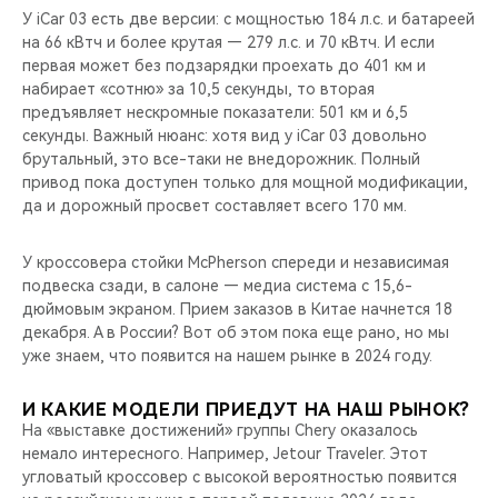
У iCar 03 есть две версии: с мощностью 184 л.с. и батареей
на 66 кВтч и более крутая — 279 л.с. и 70 кВтч. И если
первая может без подзарядки проехать до 401 км и
набирает «сотню» за 10,5 секунды, то вторая
предъявляет нескромные показатели: 501 км и 6,5
секунды. Важный нюанс: хотя вид у iCar 03 довольно
брутальный, это все-таки не внедорожник. Полный
привод пока доступен только для мощной модификации,
да и дорожный просвет составляет всего 170 мм.
У кроссовера стойки McPherson спереди и независимая
подвеска сзади, в салоне — медиа система с 15,6-
дюймовым экраном. Прием заказов в Китае начнется 18
декабря. А в России? Вот об этом пока еще рано, но мы
уже знаем, что появится на нашем рынке в 2024 году.
И КАКИЕ МОДЕЛИ ПРИЕДУТ НА НАШ РЫНОК?
На «выставке достижений» группы Chery оказалось
немало интересного. Например, Jetour Traveler. Этот
угловатый кроссовер с высокой вероятностью появится