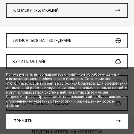
К СПИСКУ ПУБЛИКАЦИЙ
ЗАПИСАТЬСЯ НА ТЕСТ-ДРАЙВ
КУПИТЬ ОНЛАЙН
Используя сайт, вы соглашаетесь с
политикой обработки данных
и использованием cookies вашего браузера. Cookies можно
ОДОБРЕНИЕ КРЕДИТА ОНЛАЙН
отключить в любой момент в настройках браузера. Для обеспечения
оптимальной работы и улучшения пользовательского опыта на сайте
могут использоваться системы веб-аналитики (в том числе
СПЕЦПРЕДЛОЖЕНИЯ
Яндекс.Метрика). Продолжая использование сайта, Вы соглашаетесь
с применением указанных технологий и размещением cookie-
КОРПОРАТИВНЫЕ ПРОДАЖИ
файлов.
ЗАПИСЬ НА ТЕСТ-ДРАЙВ
ПРИНЯТЬ
РАСЧЕТ КРЕДИТА
ПОДПИШИТЕСЬ НА НОВОСТИ: