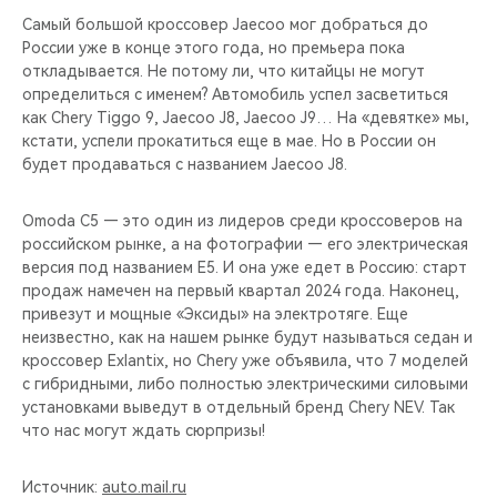
Самый большой кроссовер Jaecoo мог добраться до
России уже в конце этого года, но премьера пока
откладывается. Не потому ли, что китайцы не могут
определиться с именем? Автомобиль успел засветиться
как Chery Tiggo 9, Jaecoo J8, Jaecoo J9… На «девятке» мы,
кстати, успели прокатиться еще в мае. Но в России он
будет продаваться с названием Jaecoo J8.
Omoda С5 — это один из лидеров среди кроссоверов на
российском рынке, а на фотографии — его электрическая
версия под названием Е5. И она уже едет в Россию: старт
продаж намечен на первый квартал 2024 года. Наконец,
привезут и мощные «Эксиды» на электротяге. Еще
неизвестно, как на нашем рынке будут называться седан и
кроссовер Exlantix, но Chery уже объявила, что 7 моделей
с гибридными, либо полностью электрическими силовыми
установками выведут в отдельный бренд Chery NEV. Так
что нас могут ждать сюрпризы!
Источник:
auto.mail.ru