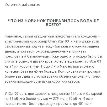
Источник:
auto.mail.ru
ЧТО ИЗ НОВИНОК ПОНРАВИЛОСЬ БОЛЬШЕ
ВСЕГО?
Наверное, самый квадратный представитель концерна —
электрический кроссовер Chery iCar 03. У него даже есть
стилизованный под «запаску» багажный отсек на задней
двери, и при этом он совершенно не напоминает
пресловутый Gelandewagen. Уже одно это можно было бы
считать успехом дизайнеров, но есть еще кое-что: iCar 03
на 94 мм короче, чем Tiggo 7 Pro Max, но при этом его
колесная база на 45 мм больше. Компоновка электрокара
более выгодна и с точки зрения объема салона, и с точки
зрения проходимости из-за коротких свесов.
У iCar 03 есть две версии: с мощностью 184 л.с. и батареей
на 66 кВтч и более крутая — 279 л.с. и 70 кВтч. И если
первая может без подзарядки проехать до 401 км и