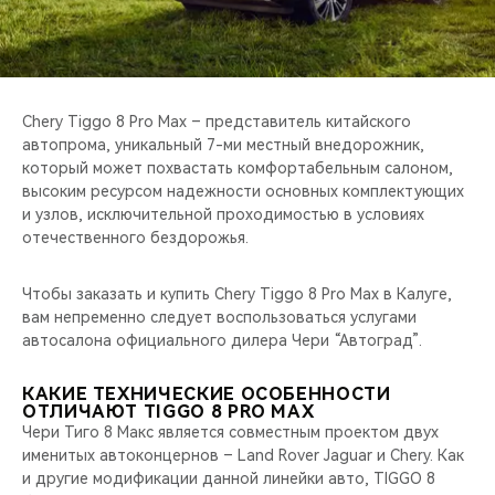
CHERY REMOTE
CHERY И СПОРТ
НАШИ МЕРОПРИЯТИЯ
Chery Tiggo 8 Pro Max – представитель китайского
автопрома, уникальный 7-ми местный внедорожник,
который может похвастать комфортабельным салоном,
ВИДЕООБЗОРЫ
высоким ресурсом надежности основных комплектующих
и узлов, исключительной проходимостью в условиях
CHERY ДЛЯ ДЕТЕЙ
отечественного бездорожья.
Чтобы заказать и купить Chery Tiggo 8 Pro Max в Калуге,
вам непременно следует воспользоваться услугами
автосалона официального дилера Чери “Автоград”.
КАКИЕ ТЕХНИЧЕСКИЕ ОСОБЕННОСТИ
ОТЛИЧАЮТ TIGGO 8 PRO MAX
Чери Тиго 8 Макс является совместным проектом двух
именитых автоконцернов – Land Rover Jaguar и Chery. Как
и другие модификации данной линейки авто, TIGGO 8