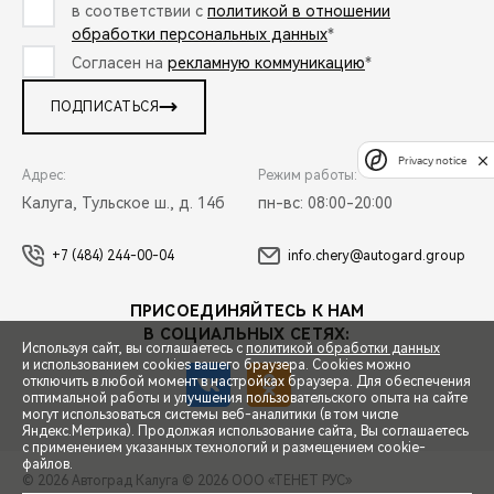
в соответствии с
политикой в отношении
обработки персональных данных
*
Согласен на
рекламную коммуникацию
*
ПОДПИСАТЬСЯ
Privacy notice
Адрес:
Режим работы:
Калуга, Тульское ш., д. 14б
пн-вс: 08:00-20:00
+7 (484) 244-00-04
info.chery@autogard.group
ПРИСОЕДИНЯЙТЕСЬ К НАМ
В СОЦИАЛЬНЫХ СЕТЯХ:
Используя сайт, вы соглашаетесь с
политикой обработки данных
и использованием cookies вашего браузера. Cookies можно
отключить в любой момент в настройках браузера. Для обеспечения
оптимальной работы и улучшения пользовательского опыта на сайте
могут использоваться системы веб-аналитики (в том числе
СПЕЦПРЕДЛОЖЕНИЯ
Яндекс.Метрика). Продолжая использование сайта, Вы соглашаетесь
с применением указанных технологий и размещением cookie-
файлов.
© 2026 Автоград Калуга
© 2026 ООО «ТЕНЕТ РУС»
ЗАПИСЬ НА ТЕСТ-ДРАЙВ