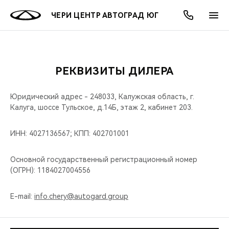
ЧЕРИ ЦЕНТР АВТОГРАД ЮГ
РЕКВИЗИТЫ ДИЛЕРА
ОНЛАЙН СЕРВИСЫ
ПОКУПАТЕЛЯМ
ВЛАДЕЛЬЦАМ
О КОМПАНИИ
МИР CHERY
МОДЕЛИ
АКЦИИ
Юридический адрес - 248033, Калужская область, г.
ВЫБОР И ПОКУПКА
СЕРВИС
АКСЕССУАРЫ
ВЫГОДЫ И АКЦИИ
ВЫБОР И ПОКУПКА
О НАС
ВСЕ МОДЕЛИ
Калуга, шоссе Тульское, д.14Б, этаж 2, кабинет 203.
КРЕДИТ И СТРАХОВАНИЕ
ЗАПЧАСТИ И АКСЕССУАРЫ
О БРЕНДЕ
КРЕДИТ
МЫ В СОЦСЕТЯХ
ИНН: 4027136567; КПП: 402701001
КРОССОВЕРЫ
ПОДДЕРЖКА
CHERY В СОЦСЕТЯХ
Основной государственный регистрационный номер
СЕДАНЫ
(ОГРН): 1184027004556
CHERY CONNECT
ЛЮДИ CHERY
НОВИНКИ
E-mail:
info.chery@autogard.group
БЛАГОТВОРИТЕЛЬНОСТЬ