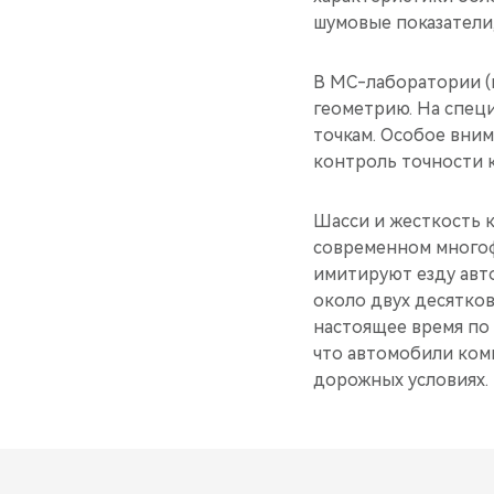
шумовые показатели,
В MС-лаборатории (m
геометрию. На спец
точкам. Особое вни
контроль точности 
Шасси и жесткость к
современном многоф
имитируют езду авт
около двух десятков
настоящее время по
что автомобили комп
дорожных условиях.