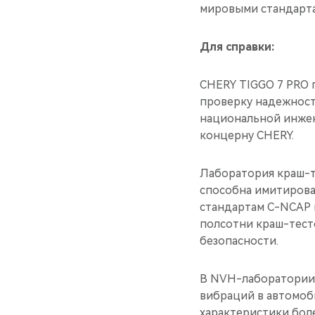
мировыми стандарта
Для справки:
CHERY TIGGO 7 PRO 
проверку надежност
национальной инже
концерну CHERY.
Лаборатория краш-т
способна имитирова
стандартам C-NCAP 
полсотни краш-тест
безопасности.
В NVH-лаборатории (
вибраций в автомоб
характеристики боле