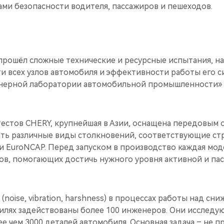
ми безопасности водителя, пассажиров и пешеходов.
прошёл сложные технические и ресурсные испытания, н
и всех узлов автомобиля и эффективности работы его с
нерной лаборатории автомобильной промышленности»
естов CHERY, крупнейшая в Азии, оснащена передовым 
ть различные виды столкновений, соответствующие с
и EuroNCAP. Перед запуском в производство каждая мод
ов, помогающих достичь нужного уровня активной и па
noise, vibration, harshness) в процессах работы над сн
илях задействованы более 100 инженеров. Они исследу
е чем 3000 деталей автомобиля. Основная задача – не 