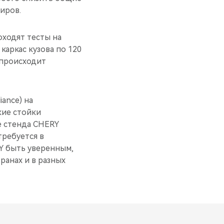
иров.
оходят тесты на
аркас кузова по 120
 происходит
ance) на
кие стойки
е стенда CHERY
требуется в
Y быть уверенным,
ранах и в разных