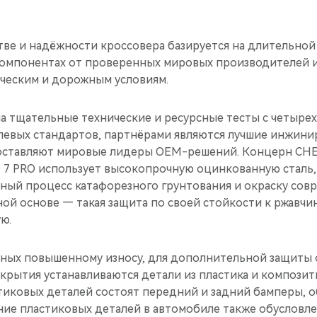
стве и надёжности кроссовера базируется на длительно
компонентах от проверенных мировых производителей и
ческим и дорожным условиям.
а тщательные технические и ресурсные тесты с четыре
евых стандартов, партнёрами являются лучшие инжини
оставляют мировые лидеры ОЕМ-решений. Концерн CHE
 7 PRO использует высокопрочную оцинкованную сталь,
ный процесс катафорезного грунтования и окраску со
ой основе — такая защита по своей стойкости к ржавчин
ю.
нных повышенному износу, для дополнительной защиты 
крытия устанавливаются детали из пластика и композит
стиковых деталей состоят передний и задний бамперы, 
ание пластиковых деталей в автомобиле также обусловл