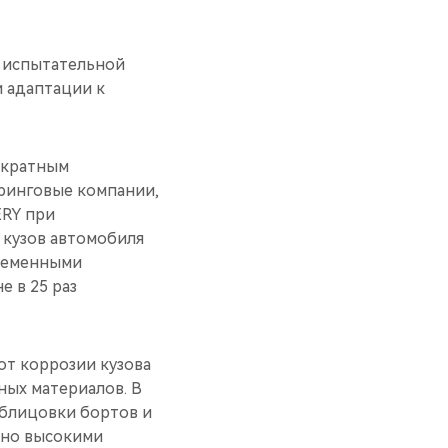
й испытательной
 адаптации к
хкратным
ринговые компании,
RY при
 кузов автомобиля
временными
е в 25 раз
от коррозии кузова
ных материалов. В
облицовки бортов и
ено высокими