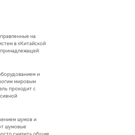
аправленные на
истем в «Китайской
 принадлежащей
оборудованием и
трогим мировым
ель проходит с
ссивной
ижением шумов и
ют шумовые
просто снизить общие