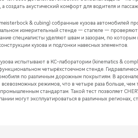
 а создать акустический комфорт для водителя и пассаж
eisterbock & cubing) собранные кузова автомобилей пр
иальном измерительный стенде — стапеле — проверяют к
мание специалисты уделяют швам и зазорам, по которым
конструкции кузова и подгонки навесных элементов.
узова испытывают в KC-лаборатории (kinematics & compli
ункциональном четырёхстоечном стенде. Гидравличес
омобиля по различным дорожным покрытиям. В арсенал
 всевозможных режимов, что в четыре раза больше, чем 
 промышленным стандартам. Такой тест позволяет CHER
ании могут эксплуатироваться в различных регионах, ст