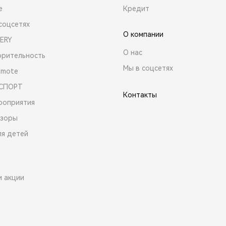
е
Кредит
соцсетях
О компании
ERY
О нас
орительность
Мы в соцсетях
emote
 СПОРТ
Контакты
роприятия
зоры
ля детей
и акции